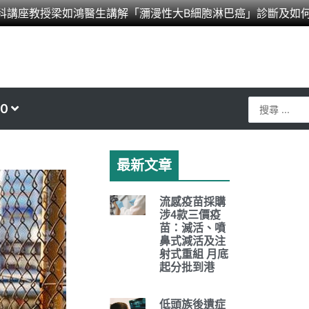
科講座教授梁如鴻醫生講解「瀰漫性大B細胞淋巴癌」診斷及如
Search
0
...
最新文章
流感疫苗採購
涉4款三價疫
苗：滅活、噴
鼻式減活及注
射式重組 月底
起分批到港
低頭族後遺症