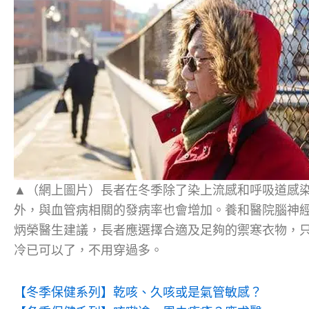
▲（網上圖片）長者在冬季除了染上流感和呼吸道感
外，與血管病相關的發病率也會增加。養和醫院腦神
炳榮醫生建議，長者應選擇合適及足夠的禦寒衣物，
冷已可以了，不用穿過多。
【冬季保健系列】乾咳、久咳或是氣管敏感？