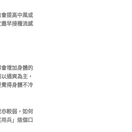
也會提高中風或
宜盡早接種流感
都會增加身體的
應以通爽為主，
要覺得身體不冷
覺亦較弱，如何
笑用兵」這個口