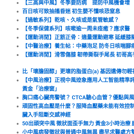
【三高與中風】冬季要防病 提防中風機會增
百日咳可致抽搐昏迷 初生嬰不懂咳恐窒息
【過敏系列】乾咳、久咳或是氣管敏感？
【冬季保健系列】咳嗽逾一周未痊癒？應求醫
【運動消閒】正筋正骨：適量運動避寒 延緩膝
【中醫治療】養生帖：中藥泡足 防冬日咳喘腳
【運動消閒】滑雪傷膝 韌帶撕裂手尾長 初哥高
比「壞膽固醇」更壞的脂蛋白(a) 基因遺傳勿輕
【中風治療】正視中風迹象應用人工智能精準
黃金「治療窗」
胸口痛心臟亮警號？ CTCA驗心血管？優點與
頑固性高血壓是什麼？服降血壓藥未能有效控制
臟入手阻斷交感神經
50出頭突中風 徵狀面歪手無力 黃金3小時治療
小中風病發徵狀與普通中風無異 盡早求醫處方