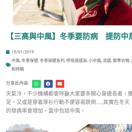
【三高與中風】冬季要防病 提防中
15/01/2019
中風
,
冬季保健
,
冬季保健系列
,
呼吸道感染
,
小中風
,
流感
,
禦寒衣物
,
和特稿
分享此內容:
天氣冷，不少機構都會呼籲大家要多關心身邊長者，
足，又或是穿着厚衫行動不便容易跌倒……其實在冬天
的發病率會增加，當中包括中風。