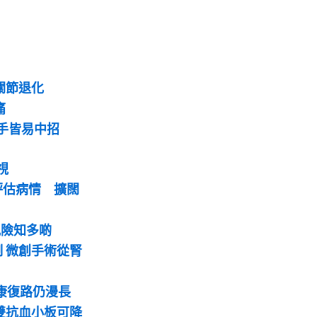
關節退化
痛
手皆易中招
視
評估病情 擴闊
風險知多啲
 微創手術從腎
 康復路仍漫長
雙抗血小板可降