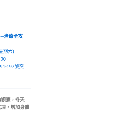
癌—治療全攻
星期六)
00
1-197號突
的觀察，冬天
氣凍，增加身體