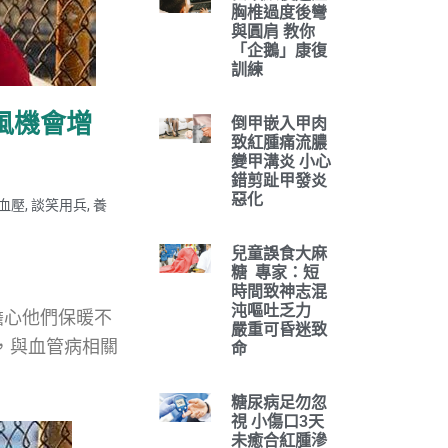
胸椎過度後彎
與圓肩 教你
「企鵝」康復
訓練
風機會增
倒甲嵌入甲肉
致紅腫痛流膿
變甲溝炎 小心
錯剪趾甲發炎
惡化
血壓
,
談笑用兵
,
養
兒童誤食大麻
糖 專家：短
時間致神志混
沌嘔吐乏力
擔心他們保暖不
嚴重可昏迷致
，與血管病相關
命
糖尿病足勿忽
視 小傷口3天
未癒合紅腫滲