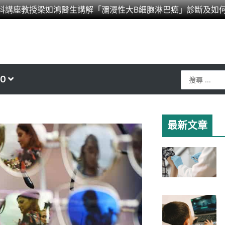
科講座教授梁如鴻醫生講解「瀰漫性大B細胞淋巴癌」診斷及如
Search
0
...
最新文章