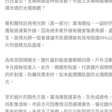
烈日當空，太陽眼鏡是時候出動。市面上太陽眼鏡種
擇合適的太陽眼鏡？
養和醫院註冊視光師（第一部分）葉海珊指，一副好
應能過濾紫外線，因為過多紫外線有機會傷害角膜、
生。故視光師一般會建議市民選擇能有效地阻擋99%
片的面積及貼面度。
為有效阻隔陽光，鏡片最好能遮蓋眼睛四周。戶外活
令光線無從進入。此外，眼鏡愈貼面，代表鏡片與眼
的折射度，防曬效果愈好。如未能選購貼面的太陽眼
光。
至於鏡片的顏色方面，葉海珊首選茶色、灰色或綠色
持影像清晰。市民亦可因應情況而選擇黃色、偏光鏡
紫色的鏡片，多是為了美觀，但它只能阻擋可見光而