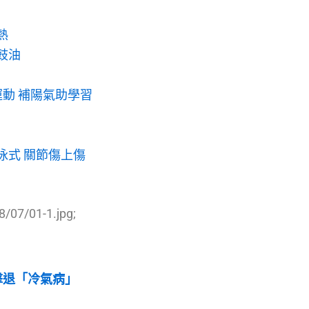
熱
豉油
運動 補陽氣助學習
泳式 關節傷上傷
/07/01-1.jpg;
擊退「冷氣病」