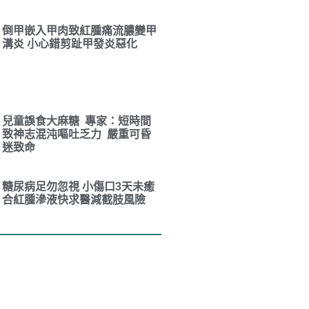
倒甲嵌入甲肉致紅腫痛流膿變甲
溝炎 小心錯剪趾甲發炎惡化
兒童誤食大麻糖 專家：短時間
致神志混沌嘔吐乏力 嚴重可昏
迷致命
糖尿病足勿忽視 小傷口3天未癒
合紅腫滲液快求醫減截肢風險