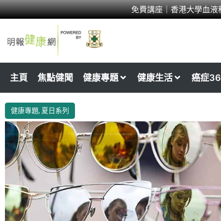
Skip
免費講座｜香港大學血液
to
content
主頁
焦點健聞
健康專題
健康生活
癌症36
健康專題
,
夏日系列