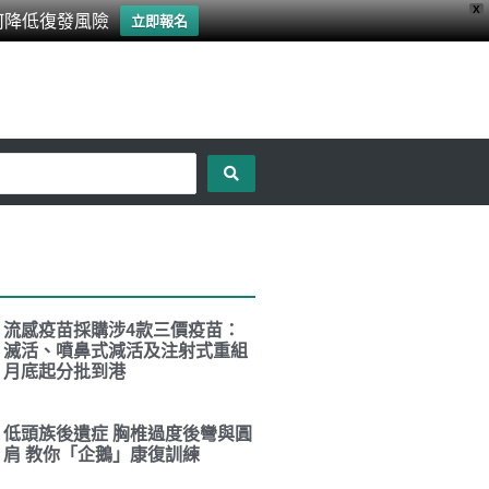
X
何降低復發風險
立即報名
流感疫苗採購涉4款三價疫苗：
滅活、噴鼻式減活及注射式重組
月底起分批到港
低頭族後遺症 胸椎過度後彎與圓
肩 教你「企鵝」康復訓練