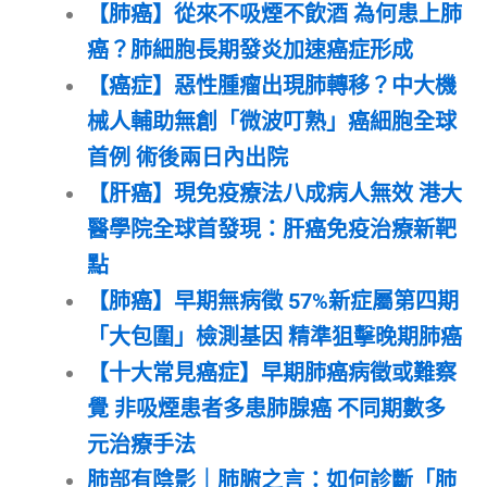
【肺癌】從來不吸煙不飲酒 為何患上肺
癌？肺細胞長期發炎加速癌症形成
【癌症】惡性腫瘤出現肺轉移？中大機
械人輔助無創「微波叮熟」癌細胞全球
首例 術後兩日內出院
【肝癌】現免疫療法八成病人無效 港大
醫學院全球首發現：肝癌免疫治療新靶
點
【肺癌】早期無病徵 57%新症屬第四期
「大包圍」檢測基因 精準狙擊晚期肺癌
【十大常見癌症】早期肺癌病徵或難察
覺 非吸煙患者多患肺腺癌 不同期數多
元治療手法
肺部有陰影｜肺腑之言：如何診斷「肺