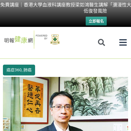
Skip
免費講座｜香港大學血液科講座教授梁如鴻醫生講解「瀰漫性大
低復發風險
to
立即報名
content
癌症360
,
肺癌