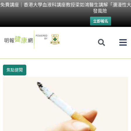
Skip
免費講座｜香港大學血液科講座教授梁如鴻醫生講解「瀰漫性大
發風險
to
立即報名
content
焦點健聞