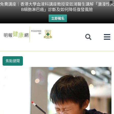
Skip
X
免費講座｜香港大學血液科講座教授梁如鴻醫生講解「瀰漫性大
B細胞淋巴癌」診斷及如何降低復發風險
to
立即報名
content
焦點健聞