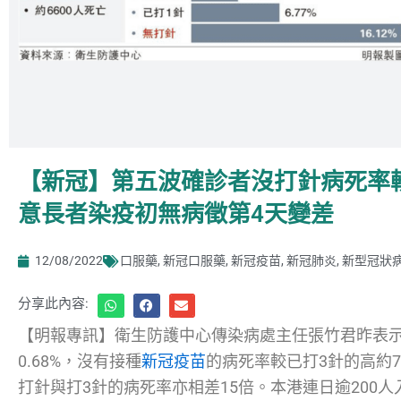
【新冠】第五波確診者沒打針病死率較
意長者染疫初無病徵第4天變差
12/08/2022
口服藥
,
新冠口服藥
,
新冠疫苗
,
新冠肺炎
,
新型冠狀
分享此內容:
【明報專訊】衛生防護中心傳染病處主任張竹君昨表
0.68%，沒有接種
新冠疫苗
的病死率較已打3針的高約7
打針與打3針的病死率亦相差15倍。本港連日逾200