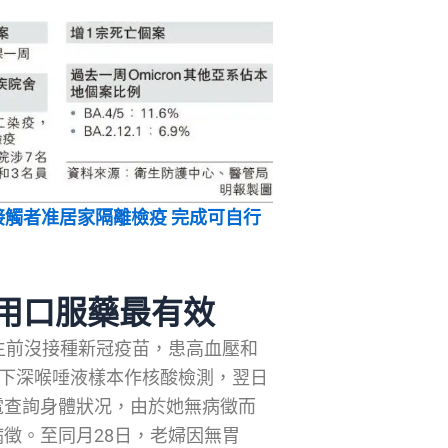
切接觸者准居家隔離檢疫 完成可自行
服用口服藥最有效
生前沒接種新冠疫苗，患高血壓和
留下深喉唾液樣本作核酸檢測，翌日
電查詢身體狀况，由於她無病徵而
徵。至同月28日，老婦因無胃