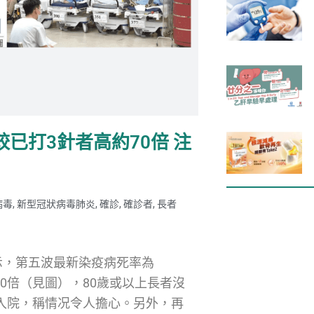
已打3針者高約70倍 注
病毒
,
新型冠狀病毒肺炎
,
確診
,
確診者
,
長者
示，第五波最新染疫病死率為
0倍（見圖），80歲或以上長者沒
人入院，稱情况令人擔心。另外，再