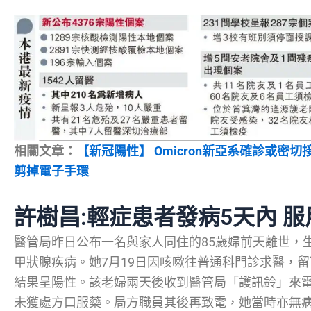
相關文章：
【新冠陽性】 Omicron新亞系確診或密
剪掉電子手環
許樹昌:輕症患者發病5天內 
醫管局昨日公布一名與家人同住的85歲婦前天離世，
甲狀腺疾病。她7月19日因咳嗽往普通科門診求醫，
結果呈陽性。該老婦兩天後收到醫管局「護訊鈴」來
未獲處方口服藥。局方職員其後再致電，她當時亦無病