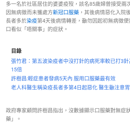
多一名於社區居住的婆婆疫歿，該名85歲婦曾接受兩
因無病徵而未獲處方
新冠口服藥
，其後病情惡化入院
長者多於
染疫
第4天後病情轉差，籲勿因起初無病徵便
口看似「唔關事」的症狀。
目錄
張竹君：第五波染疫者中沒打針的病死率較已打3針高
15倍
許樹昌:輕症患者發病5天內 服用口服藥最有效
老人科醫生稱染疫長者多第4日起惡化 醫生籲注意
政府專家顧問許樹昌指出，沒數據顯示口服藥對無症
藥」。