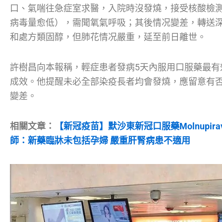
口、氣喘往急症室求醫，入院時沒發燒，接受核酸檢測仍
病毒量愈低），需聞氧氣呼吸；其後情况變差，轉送
和處方類固醇，但肺花情况嚴重，延至前日離世。
許樹昌向本報稱，輕症患者發病5天內服用口服藥最有
成效。他提醒未必全部染疫長者均會發燒，應留意有
變差。
相關文章：
【新冠疫苗】默沙東新冠口服藥Molnupira
師：新藥臨牀未包括孕婦 嚴重肝腎病患不適用