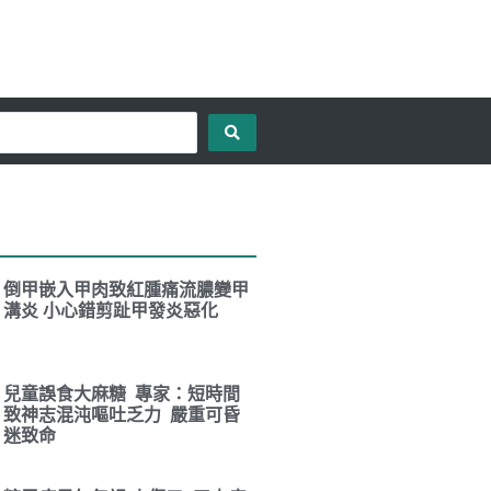
倒甲嵌入甲肉致紅腫痛流膿變甲
溝炎 小心錯剪趾甲發炎惡化
兒童誤食大麻糖 專家：短時間
致神志混沌嘔吐乏力 嚴重可昏
迷致命