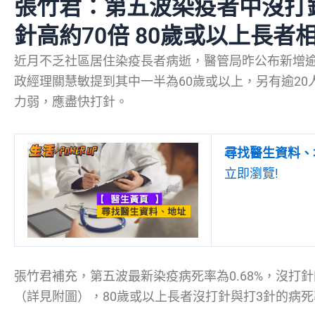
張竹君：第五波染疫者中沒打
針高約70倍 80歲或以上長者相
近月不乏社區居住染疫長者病逝，醫管局昨公布新增逾
政經理關慧敏提到其中一半為60歲或以上，另有逾20
力弱，應盡快打針。
尋找醫生資料、
立即瀏覽!
張竹君補充，第五波最新染疫病死率為0.68%，沒打針
（詳見附圖），80歲或以上長者沒打針與打3針的病死