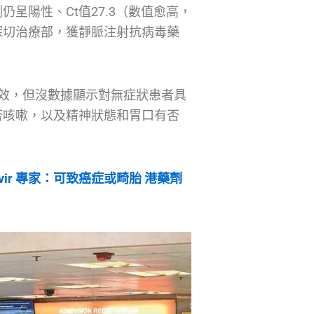
呈陽性、Ct值27.3（數值愈高，
深切治療部，獲靜脈注射抗病毒藥
效，但沒數據顯示對無症狀患者具
否咳嗽，以及精神狀態和胃口有否
vir 專家：可致癌症或畸胎 港藥劑