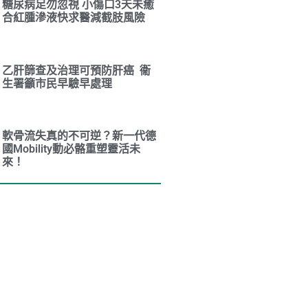
糖尿病足勿忽視 小傷口3天未癒
合紅腫滲液快求醫減截肢風險
乙肝篩查及治理可預防肝癌 衞
生署籲市民早驗早處理
軟骨流失真的不可逆？新一代德
國Mobility動必骼重塑靈活未
來！