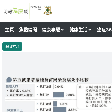
Skip
to
content
主頁
焦點健聞
健康專題
健康生活
癌症36
編輯推介