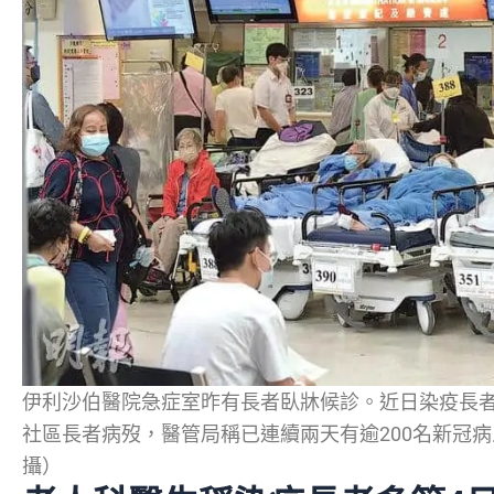
伊利沙伯醫院急症室昨有長者臥牀候診。近日染疫長
社區長者病歿，醫管局稱已連續兩天有逾200名新冠
攝）