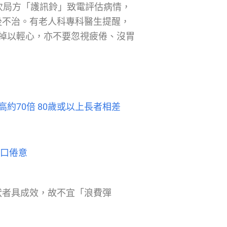
次局方「護訊鈴」致電評估病情，
後不治。有老人科專科醫生提醒，
掉以輕心，亦不要忽視疲倦、沒胃
約70倍 80歲或以上長者相差
胃口倦意
狀者具成效，故不宜「浪費彈