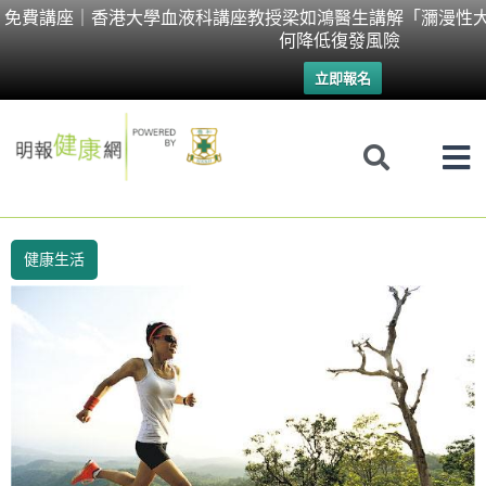
Skip
免費講座｜香港大學血液科講座教授梁如鴻醫生講解「瀰漫性大
何降低復發風險
to
立即報名
content
健康生活