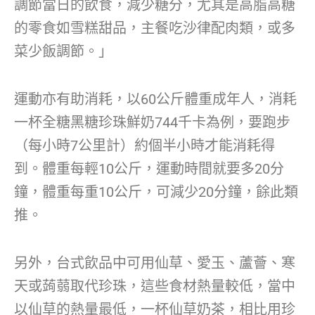
調節當日的飲食，減少糖分，尤其是高脂高糖
的零食如雪糕甜品，主餐吃沙律配肉類，或多
菜少飯調節。」
運動亦有助消耗，以60公斤體重成年人，消耗
一杯全糖黑糖珍珠鮮奶744千卡為例，要跑步
（每小時7公里計）約個半小時才能消耗得
到。體重每輕10公斤，運動時間就要多20分
鐘，體重每重10公斤，可減少20分鐘，餘此類
推。
另外，台式飲品中可用仙草、愛玉、蘆薈、寒
天或蒟蒻取代珍珠，這些食材熱量較低，當中
以仙草的熱量最低，一杯仙草奶茶，相比用珍