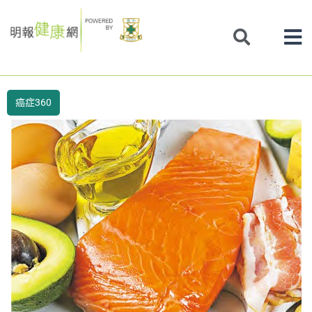
Skip
to
content
癌症360