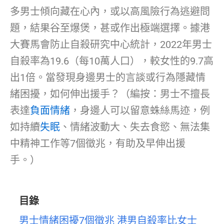
多男士傾向藏在心內，或以高風險行為逃避問
題，結果谷至爆煲，甚或作出極端選擇。據港
大賽馬會防止自殺研究中心統計，2022年男士
自殺率為19.6（每10萬人口），較女性的9.7高
出1倍。當發現身邊男士的言談或行為隱藏情
緒困擾，如何伸出援手？（編按：男士不擅長
表達
負面情緒
，身邊人可以留意蛛絲馬迹，例
如持續
失眠
、情緒波動大、失去食慾、無法集
中精神工作等7個徵兆，有助及早伸出援
手。）
目錄
男士情緒困擾7個徵兆 港男自殺率比女士