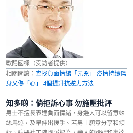
歐陽國樑（受訪者提供）
相關閲讀：
查找負面情緒「元兇」 疫情持續傷
身又傷「心」 4個提升抗逆力方法
知多啲：倘拒訴心事 勿施壓批評
男士不擅長表達負面情緒，身邊人可以留意蛛
絲馬迹，及早伸出援手。若男士願意分享和傾
訴，註冊社工陳國溪認為，旁人的聆聽和表達