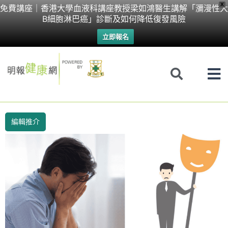
Skip
X
免費講座｜香港大學血液科講座教授梁如鴻醫生講解「瀰漫性大
B細胞淋巴癌」診斷及如何降低復發風險
to
立即報名
content
編輯推介