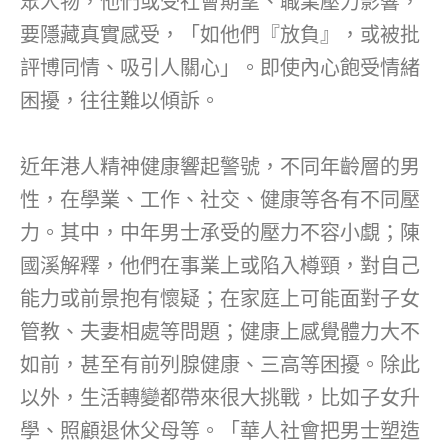
眾人物，他們或受社會期望、職業壓力影響，
要隱藏真實感受，「如他們『放負』，或被批
評博同情、吸引人關心」。即使內心飽受情緒
困擾，往往難以傾訴。
近年港人精神健康響起警號，不同年齡層的男
性，在學業、工作、社交、健康等各有不同壓
力。其中，中年男士承受的壓力不容小覷；陳
國溪解釋，他們在事業上或陷入樽頸，對自己
能力或前景抱有懷疑；在家庭上可能面對子女
管教、夫妻相處等問題；健康上感覺體力大不
如前，甚至有前列腺健康、三高等困擾。除此
以外，生活轉變都帶來很大挑戰，比如子女升
學、照顧退休父母等。「華人社會把男士塑造