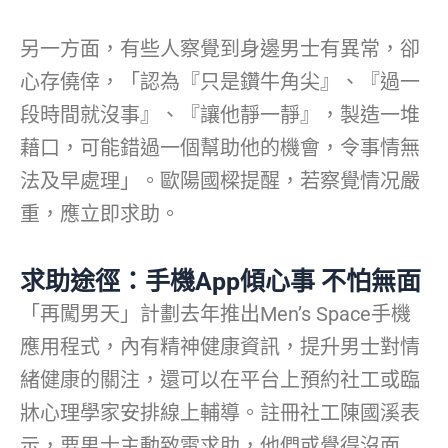
另一方面，有些人察覺到身邊男士有異常，卻
心存僥倖，「認為『只是鑽牛角尖』、『過一
段時間就沒事』、『讓他靜一靜』，製造一堆
藉口，可能錯過一個幫助他的機會，令事情無
法及早處理」。歐陽國樑提醒，若察覺情况嚴
重，應立即求助。
求助途徑：手機App傾心事 不怕無面
「再闖男天」計劃去年推出Men’s Space手機
應用程式，內有精神健康資訊，提升男士對情
緒健康的關注，還可以在平台上預約社工或臨
牀心理學家安排線上輔導。註冊社工陳國溪表
示，要男士主動致電求助，他們或覺得沒面