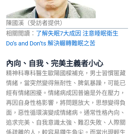
陳國溪（受訪者提供）
相關閲讀：
了解失眠7大成因 注意睡眠衛生
Do’s and Don’ts 解決輾轉難眠之苦
內向、自我、完美主義者小心
精神科專科醫生歐陽國樑補充，男士習慣匿藏
情緒，當突然變得無耐性、脾氣暴躁，可能已
經有情緒困擾。情緒病成因普遍是外在壓力，
再因自身性格影響，將問題放大，思想變得負
面，惡性循環演變成情緒病。通常性格內向、
追求完美、自我意識太強、難忍失敗、人際關
係疏離的人，較容易鑽牛角尖。而當出現輕生