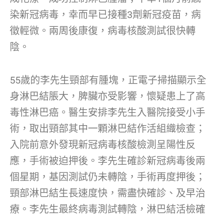
染新冠病毒，幸而早已接種3劑新冠疫苗，病
徵輕微。兩周後康復，病毒核酸測試很快轉
陰。
55歲的李先生頸部有腫塊，正電子掃描顯示全
身淋巴結脹大，脾臟亦受影響，懷疑患上了高
毒性淋巴癌。醫生安排李先生入醫院接受小手
術，取出頸部其中一顆淋巴結作活組織檢查；
入院前意外發現新冠病毒核酸檢測呈陽性反
應，手術被迫押後。李先生確診新冠病毒後兩
個星期，基因測試仍未轉陰，手術再度押後；
頸部淋巴結生長速度快，需盡快確診、及早治
療。李先生最終病毒測試轉陰，淋巴結活檢確