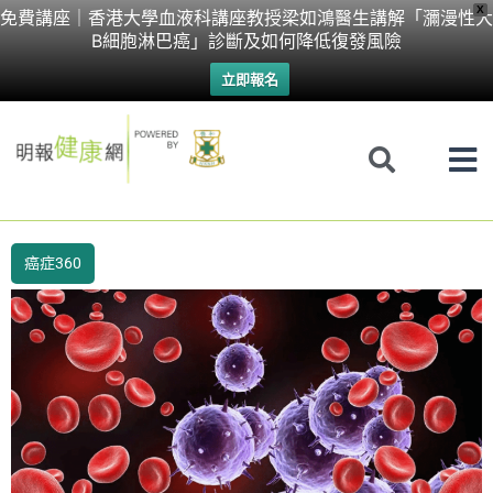
Skip
X
免費講座｜香港大學血液科講座教授梁如鴻醫生講解「瀰漫性大
B細胞淋巴癌」診斷及如何降低復發風險
to
立即報名
content
癌症360