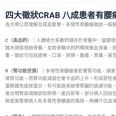
四大徵狀CRAB 八成患者有腰
為方便公眾理解及提高警覺，多發性骨髓瘤徵狀一般歸
C（高血鈣）：
人體絕大多數鈣儲存於骨骼中，當變壞
蝕木頭般侵蝕骨骼，並將骨骼中的鈣釋放進血液裏，
重，徵狀可包括疲倦、口渴、尿頻、腹痛、胃痛，甚
R（腎功能受損）：
多發性骨髓瘤會影響腎功能，損害
壞腎功能，而腎功能減弱也會令血鈣上升，形成惡性
量輕鏈免疫球蛋白，有可能逐漸破壞腎臟的過濾功能
會出現腎衰竭徵狀如尿頻、蛋白尿等。部分病人因這
檢查後警覺病人有多發性骨髓瘤的風險，再轉介往血