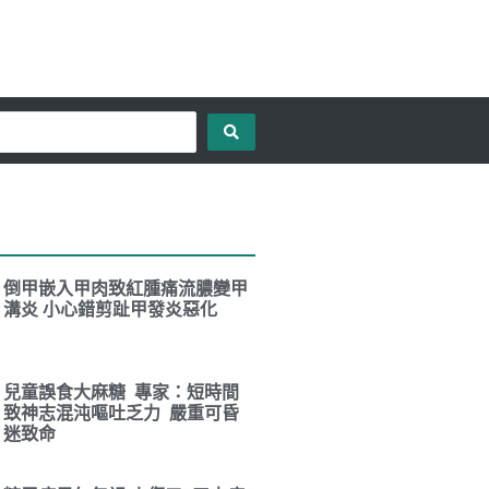
倒甲嵌入甲肉致紅腫痛流膿變甲
溝炎 小心錯剪趾甲發炎惡化
兒童誤食大麻糖 專家：短時間
致神志混沌嘔吐乏力 嚴重可昏
迷致命