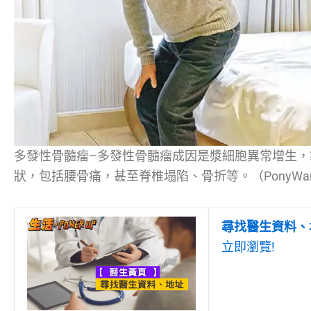
多發性骨髓瘤–多發性骨髓瘤成因是漿細胞異常增生
狀，包括腰骨痛，甚至脊椎塌陷、骨折等。（PonyWang、wil
尋找醫生資料、
立即瀏覽!