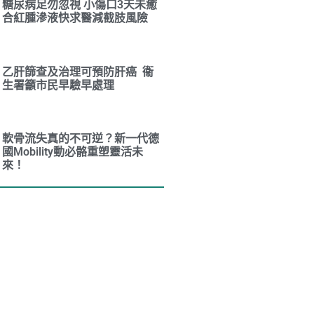
糖尿病足勿忽視 小傷口3天未癒
合紅腫滲液快求醫減截肢風險
乙肝篩查及治理可預防肝癌 衞
生署籲市民早驗早處理
軟骨流失真的不可逆？新一代德
國Mobility動必骼重塑靈活未
來！