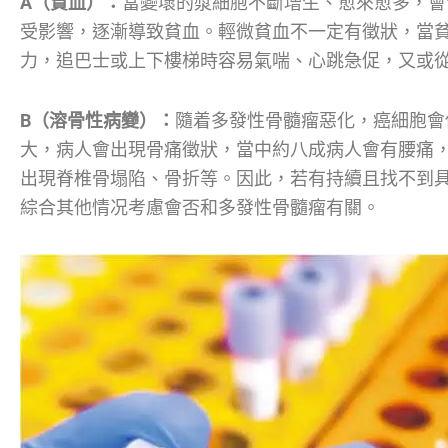
A（貧血）：
當變壞的漿細胞不斷增生、愈來愈多，會
受影響，逐漸導致貧血。輕微貧血不一定有徵狀，當
力，追巴士或上下樓梯時容易氣喘、心跳急促，又或
B（溶骨性病變）：
隨着多發性骨髓瘤惡化，癌細胞會
大，病人會出現骨痛徵狀，當中約八成病人會有腰痛
出現脊椎骨塌陷、骨折等。因此，若有持續且找不到
綜合其他情况考慮會否和多發性骨髓瘤有關。