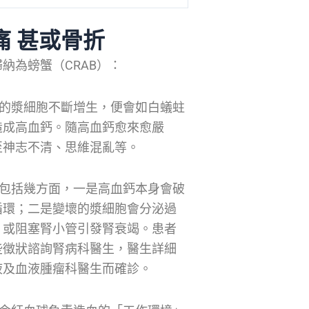
痛 甚或骨折
納為螃蟹（CRAB）：
的漿細胞不斷增生，便會如白蟻蛀
造成高血鈣。隨高血鈣愈來愈嚴
至神志不清、思維混亂等。
包括幾方面，一是高血鈣本身會破
循環；二是變壞的漿細胞會分泌過
，或阻塞腎小管引發腎衰竭。患者
些徵狀諮詢腎病科醫生，醫生詳細
液及血液腫瘤科醫生而確診。