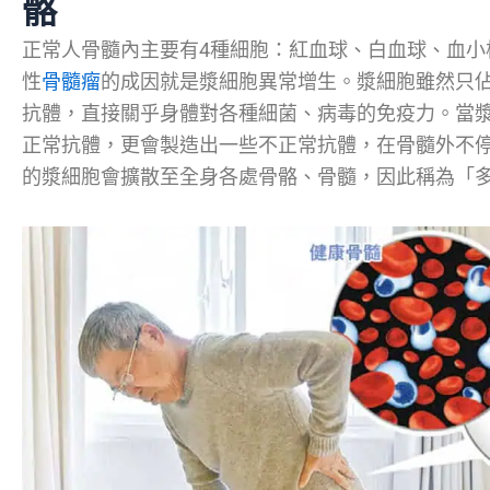
骼
正常人骨髓內主要有4種細胞：紅血球、白血球、血小板及漿
性
骨髓瘤
的成因就是漿細胞異常增生。漿細胞雖然只佔
抗體，直接關乎身體對各種細菌、病毒的免疫力。當
正常抗體，更會製造出一些不正常抗體，在骨髓外不
的漿細胞會擴散至全身各處骨骼、骨髓，因此稱為「