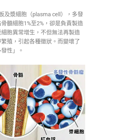
細胞（plasma cell），多發
骨髓細胞1%至2%，卻是負責製造
漿細胞異常增生，不但無法再製造
停繁殖，引起各種徵狀。而變壞了
多發性」。