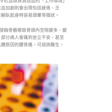
令紅血球負責造血的「工作環境」
貧血加劇則會出現包括疲倦、乏
從躺臥起身時容易頭暈等徵狀。
侵蝕骨骼導致骨頭內空隙變多、變
，部分病人會痛到坐立不安，甚至
具體原因的腰骨痛，可諮詢醫生，