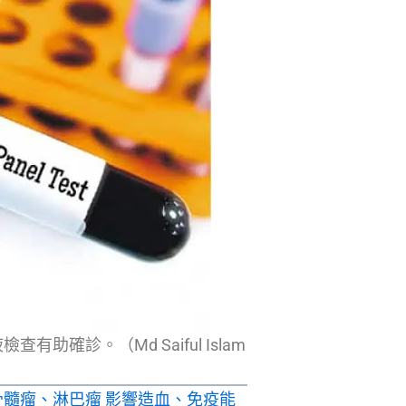
確診。（Md Saiful Islam
髓瘤、淋巴瘤 影響造血、免疫能