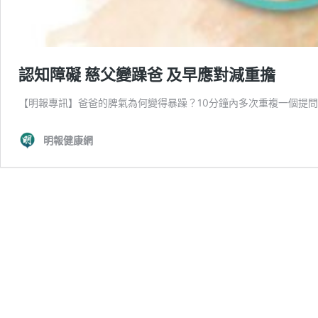
認知障礙 慈父變躁爸 及早應對減重擔
【明報專訊】爸爸的脾氣為何變得暴躁？10分鐘內多次重複一個提
明報健康網