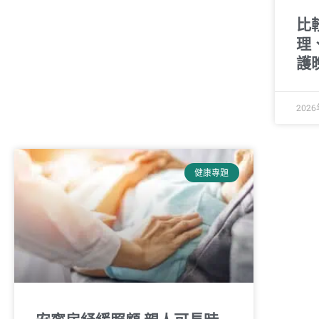
比
理
護
202
健康專題