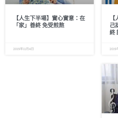
【人生下半場】實心實意：在
【
「家」善終 免受煎熬
己
終
2019年11月4日
2019