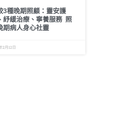
較3種晚期照顧：靈安護
、紓緩治療、寧養服務 照
晚期病人身心社靈
6年2月12日