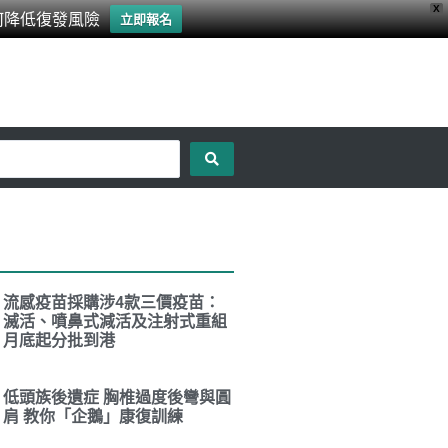
X
何降低復發風險
立即報名
流感疫苗採購涉4款三價疫苗：
滅活、噴鼻式減活及注射式重組
月底起分批到港
低頭族後遺症 胸椎過度後彎與圓
肩 教你「企鵝」康復訓練