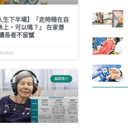
人生下半場】「走時睡在自
牀上，可以嗎？」 在家善
 讓長者不留憾
年10月8日
編輯推介