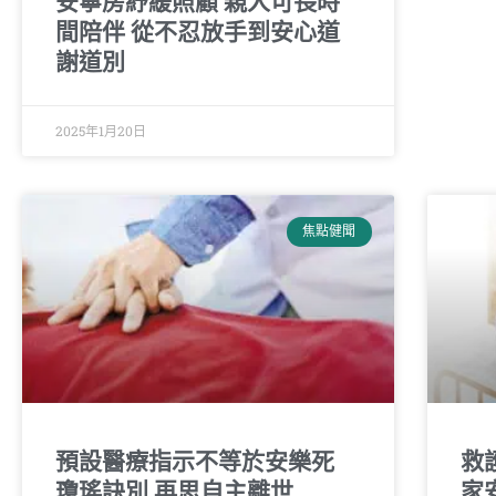
安寧房紓緩照顧 親人可長時
間陪伴 從不忍放手到安心道
謝道別
2025年1月20日
焦點健聞
預設醫療指示不等於安樂死
救
瓊瑤訣別 再思自主離世
家