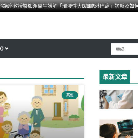
科講座教授梁如鴻醫生講解「瀰漫性大B細胞淋巴癌」診斷及如
Search
0
...
最新文章
其他