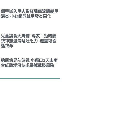
倒甲嵌入甲肉致紅腫痛流膿變甲
溝炎 小心錯剪趾甲發炎惡化
兒童誤食大麻糖 專家：短時間
致神志混沌嘔吐乏力 嚴重可昏
迷致命
糖尿病足勿忽視 小傷口3天未癒
合紅腫滲液快求醫減截肢風險