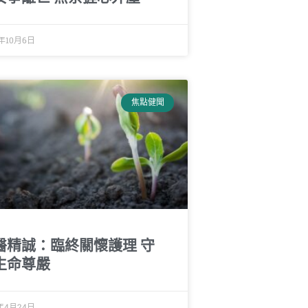
0年10月6日
焦點健聞
醫精誠：臨終關懷護理 守
生命尊嚴
7年4月24日