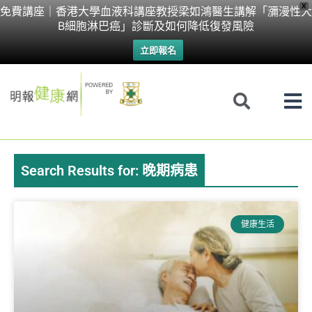
Skip
X
免費講座｜香港大學血液科講座教授梁如鴻醫生講解「瀰漫性大
B細胞淋巴癌」診斷及如何降低復發風險
to
立即報名
content
Search Results for: 晚期病患
健康生活