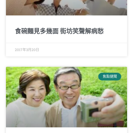
食碗麵見多幾面 街坊笑聲解病愁
2017年3月20日
焦點健聞