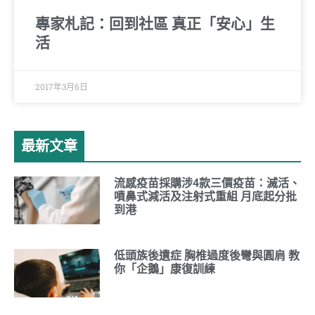
專家札記：回到社區 真正「安心」生
活
2017年3月6日
最新文章
流感疫苗採購涉4款三價疫苗：滅活、
噴鼻式減活及注射式重組 月底起分批
到港
低頭族後遺症 胸椎過度後彎與圓肩 教
你「企鵝」康復訓練