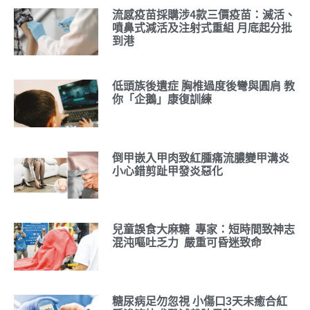
流感疫苗採購涉4款三價疫苗：滅活、
噴鼻式減活及注射式重組 月底起分批
到港
低頭族後遺症 胸椎過度後彎與圓肩 教
你「企鵝」康復訓練
倒甲嵌入甲肉致紅腫痛流膿變甲溝炎
小心錯剪趾甲發炎惡化
兒童誤食大麻糖 專家：短時間致神志
混沌嘔吐乏力 嚴重可昏迷致命
糖尿病足勿忽視 小傷口3天未癒合紅