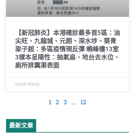
【新冠肺炎】本港確診最多首5區：油
尖旺、九龍城、元朗、深水埗、葵青
梁子超：多區疫情現反彈 曉峰樓13室
3樣本呈陽性：抽氣扇、地台去水位、
廁所排糞渠表面
2021年1月20日
1
2
3
...
12
最新文章