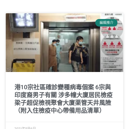
編輯推介
港10宗社區確診變種病毒個案 6宗與
印度裔男子有關 涉多幢大廈居民檢疫
梁子超促檢視聚會大廈渠管天井風險
（附入住檢疫中心帶備用品清單）
2021年5月6日