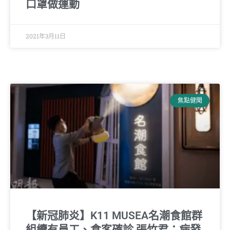
口罩做運動
2021年3月11日
焦點健聞
【新冠肺炎】K11 MUSEA名潮食館群
組續有員工、食客確診 張竹君：病發