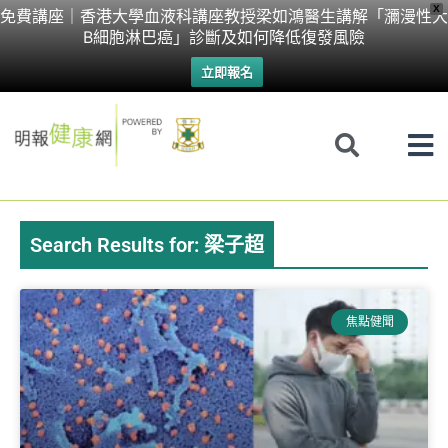
Skip
X
免費講座｜香港大學血液科講座教授梁如鴻醫生講解「瀰漫性大
B細胞淋巴癌」診斷及如何降低復發風險
to
立即報名
content
Search Results for: 梁子超
Page
Page
Page
Page
焦點健聞