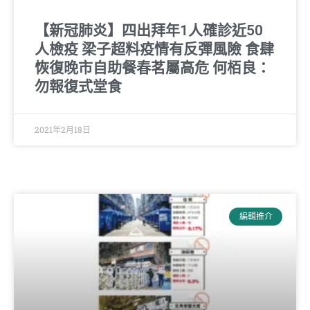
【新冠肺炎】四出拜年1人確診近50
人檢疫 梁子超料疫情有反彈風險 食肆
恢復晚市自助餐春茗屬高危 何栢良：
勿報復式堂食
2021年2月18日
編輯推介