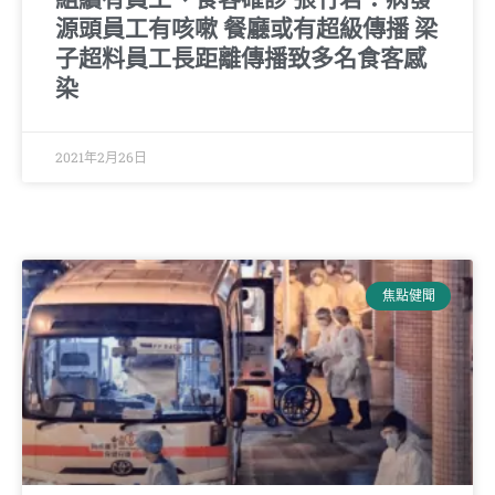
源頭員工有咳嗽 餐廳或有超級傳播 梁
子超料員工長距離傳播致多名食客感
染
2021年2月26日
焦點健聞