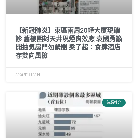
【新冠肺炎】東區兩周20幢大廈現確
診 舊樓圍封天井現煙囪效應 袁國勇籲
開抽氣扇門勿緊閉 梁子超：食肆酒店
存雙向風險
2021年1月28日
編輯推介