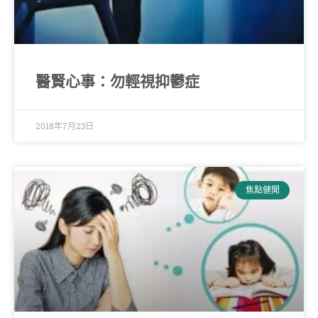
醫賢心事：勿輕視抑鬱症
2018年7月23日
焦點健聞