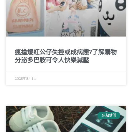
瘋搶爆紅公仔失控或成病態?了解購物
分泌多巴胺可令人快樂減壓
2025年8月1日
焦點健聞