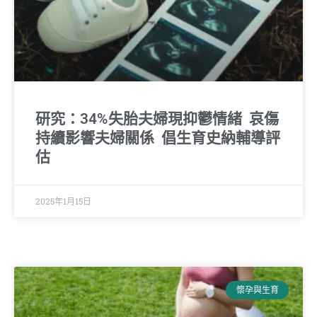
研究：34%失胎夫婦現抑鬱情緒 哀傷
持續影響夫婦關係 倡生育史納輔導評
估
2025年1月15日
懷孕與生育