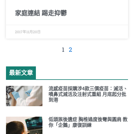
家庭連結 踢走抑鬱
2017年11月20日
1
2
最新文章
流感疫苗採購涉4款三價疫苗：滅活、
噴鼻式減活及注射式重組 月底起分批
到港
低頭族後遺症 胸椎過度後彎與圓肩 教
你「企鵝」康復訓練