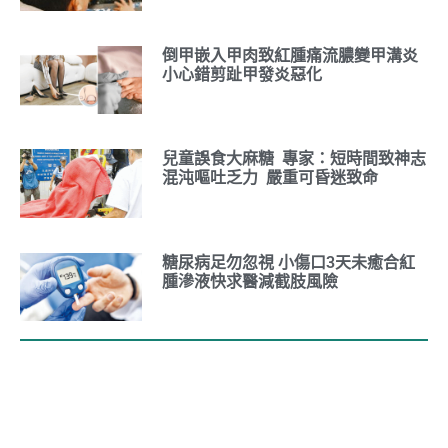
倒甲嵌入甲肉致紅腫痛流膿變甲溝炎
小心錯剪趾甲發炎惡化
兒童誤食大麻糖 專家：短時間致神志
混沌嘔吐乏力 嚴重可昏迷致命
糖尿病足勿忽視 小傷口3天未癒合紅
腫滲液快求醫減截肢風險