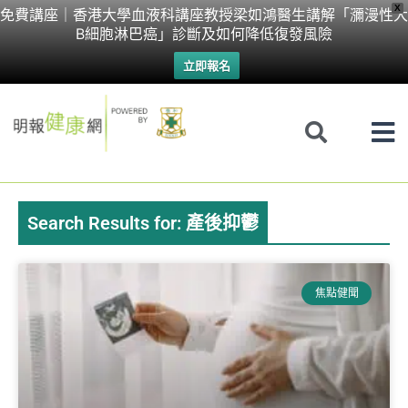
Skip
X
免費講座｜香港大學血液科講座教授梁如鴻醫生講解「瀰漫性大
B細胞淋巴癌」診斷及如何降低復發風險
to
立即報名
content
Search Results for: 產後抑鬱
Page
Page
焦點健聞