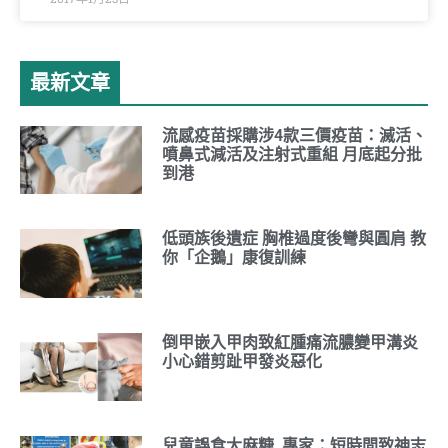
最新文章
流感疫苗採購涉4款三價疫苗：滅活、
噴鼻式減活及注射式重組 月底起分批
到港
低頭族後遺症 胸椎過度後彎與圓肩 教
你「企鵝」康復訓練
倒甲嵌入甲肉致紅腫痛流膿變甲溝炎
小心錯剪趾甲發炎惡化
兒童誤食大麻糖 專家：短時間致神志