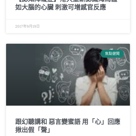
如大腦的心臟 刺激可增感官反應
2017年9月19日
焦點健聞
跟幻聽講和 惡言變蜜語 用「心」回應
揪出假「聲」