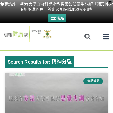
Skip
X
免費講座｜香港大學血液科講座教授梁如鴻醫生講解「瀰漫性大
B細胞淋巴癌」診斷及如何降低復發風險
to
立即報名
content
Search Results for: 精神分裂
焦點健聞