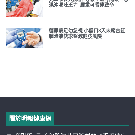
混沌嘔吐乏力 嚴重可昏迷致命
糖尿病足勿忽視 小傷口3天未癒合紅
腫滲液快求醫減截肢風險
關於明報健康網