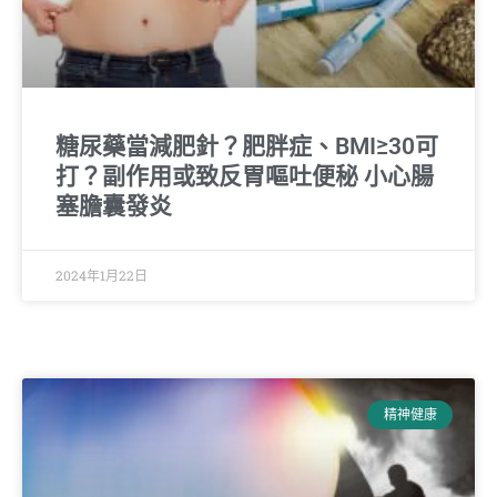
糖尿藥當減肥針？肥胖症、BMI≥30可
打？副作用或致反胃嘔吐便秘 小心腸
塞膽囊發炎
2024年1月22日
精神健康