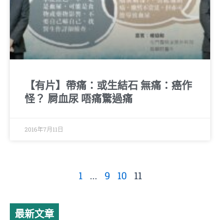
【有片】帶痛：或生結石 無痛：癌作
怪？ 屙血尿 唔痛驚過痛
2016年7月11日
1
...
9
10
11
最新文章