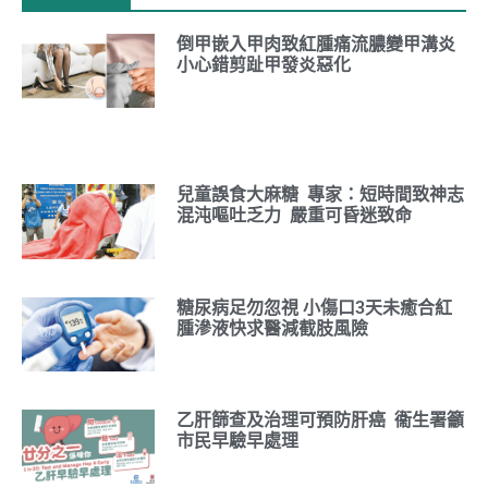
倒甲嵌入甲肉致紅腫痛流膿變甲溝炎
小心錯剪趾甲發炎惡化
兒童誤食大麻糖 專家：短時間致神志
混沌嘔吐乏力 嚴重可昏迷致命
糖尿病足勿忽視 小傷口3天未癒合紅
腫滲液快求醫減截肢風險
乙肝篩查及治理可預防肝癌 衞生署籲
市民早驗早處理