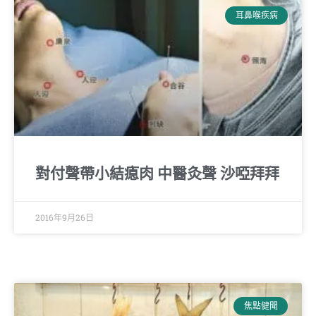
耳鼻喉疾病
對付聲帶小結瘜肉 中醫灸聲 沙啞拜拜
2016年9月26日
焦點健聞