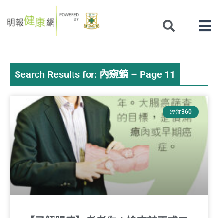
Skip
to
content
Search Results for: 內窺鏡 – Page 11
Page
Page
Page
Page
癌症360