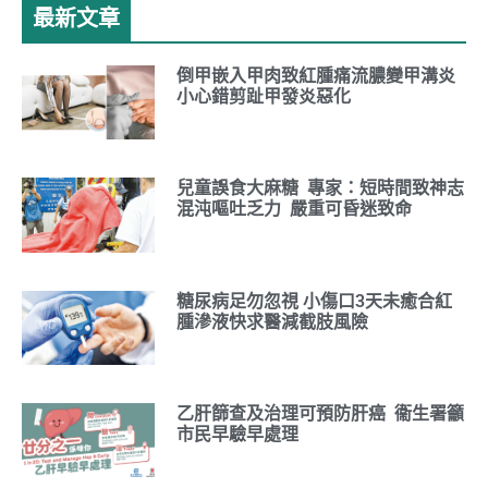
最新文章
倒甲嵌入甲肉致紅腫痛流膿變甲溝炎
小心錯剪趾甲發炎惡化
兒童誤食大麻糖 專家：短時間致神志
混沌嘔吐乏力 嚴重可昏迷致命
糖尿病足勿忽視 小傷口3天未癒合紅
腫滲液快求醫減截肢風險
乙肝篩查及治理可預防肝癌 衞生署籲
市民早驗早處理