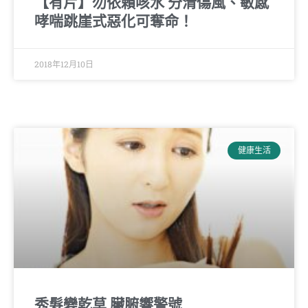
【有片】勿依賴咳水 分清傷風、敏感
哮喘跳崖式惡化可奪命！
2018年12月10日
健康生活
秀髮變乾草 臟腑響警號