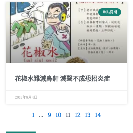
焦點健聞
花椒水難減鼻鼾 滅聲不成恐招炎症
2018年9月4日
1
...
9
10
11
12
13
14