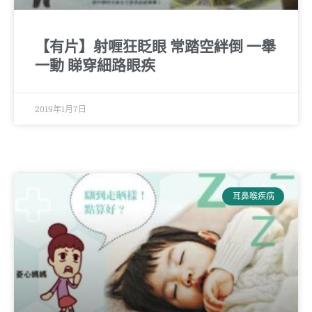
【有片】射喱狂眨眼 常踏空絆倒 一舉
一動 睇穿細路眼疾
2019年1月7日
耳鼻喉疾病