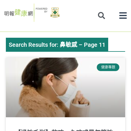
Skip
to
content
Search Results for: 鼻敏感 – Page 11
Page
Page
Page
Page
Page
Page
Page
健康專題