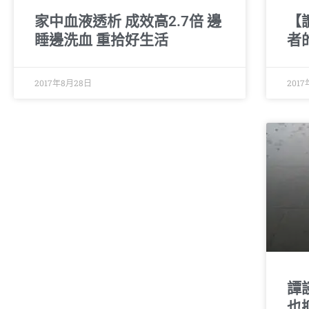
家中血液透析 成效高2.7倍 邊
【
睡邊洗血 重拾好生活
者
2017年8月28日
201
譚
也