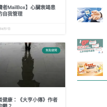
讀者MailBox】心臟衰竭患
的自我管理
7年8月7日
焦點健聞
談健康：《大亨小傳》作者
抑鬱？