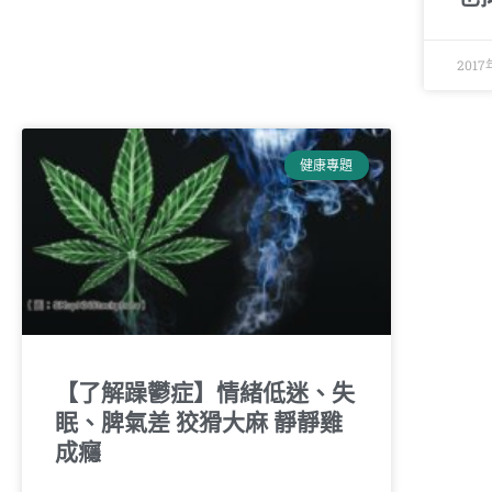
201
健康專題
【了解躁鬱症】情緒低迷、失
眠、脾氣差 狡猾大麻 靜靜雞
成癮