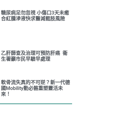
糖尿病足勿忽視 小傷口3天未癒
合紅腫滲液快求醫減截肢風險
乙肝篩查及治理可預防肝癌 衞
生署籲市民早驗早處理
軟骨流失真的不可逆？新一代德
國Mobility動必骼重塑靈活未
來！