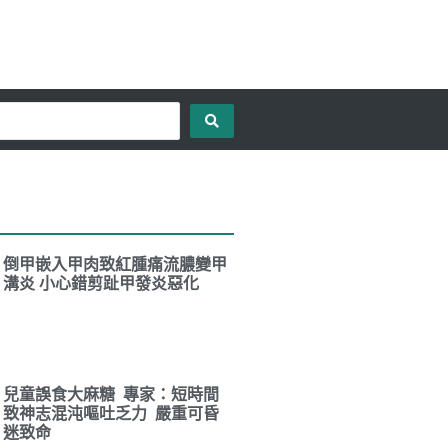
倒甲嵌入甲肉致紅腫痛流膿變甲
溝炎 小心錯剪趾甲發炎惡化
兒童誤食大麻糖 專家：短時間
致神志混沌嘔吐乏力 嚴重可昏
迷致命