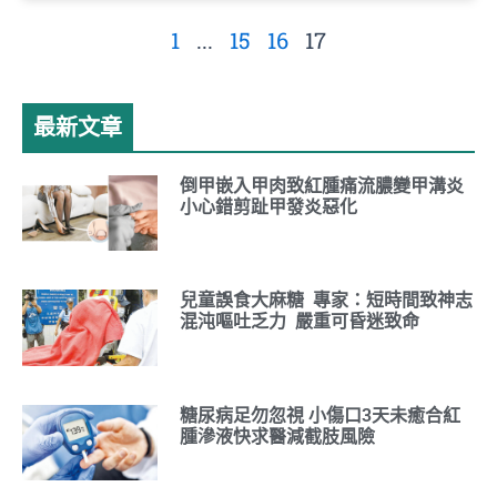
1
...
15
16
17
最新文章
倒甲嵌入甲肉致紅腫痛流膿變甲溝炎
小心錯剪趾甲發炎惡化
兒童誤食大麻糖 專家：短時間致神志
混沌嘔吐乏力 嚴重可昏迷致命
糖尿病足勿忽視 小傷口3天未癒合紅
腫滲液快求醫減截肢風險