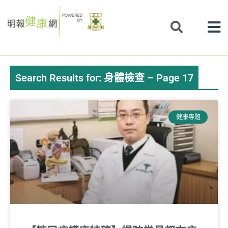
Skip
to
content
Search Results for: 身體檢查 – Page 17
Page
Page
Page
Page
健康專題