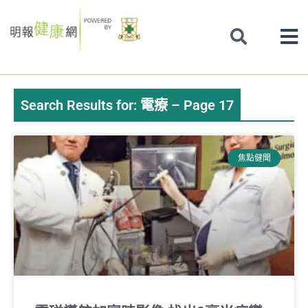
Skip
to
content
Search Results for: 電療 – Page 17
Page
Page
Page
Page
Page
Page
Page
焦點健聞