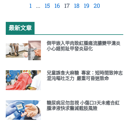
1
...
15
16
17
18
19
20
最新文章
倒甲嵌入甲肉致紅腫痛流膿變甲溝炎
小心錯剪趾甲發炎惡化
兒童誤食大麻糖 專家：短時間致神志
混沌嘔吐乏力 嚴重可昏迷致命
糖尿病足勿忽視 小傷口3天未癒合紅
腫滲液快求醫減截肢風險