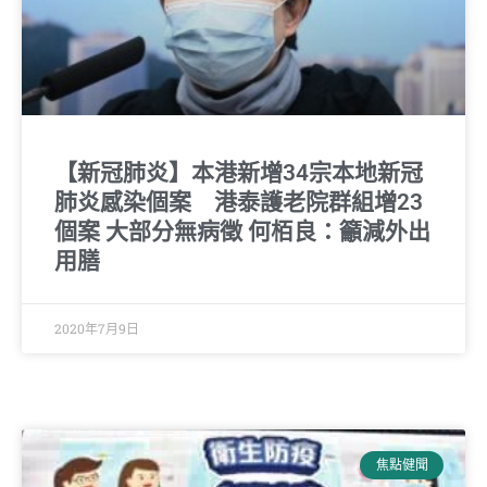
【新冠肺炎】本港新增34宗本地新冠
肺炎感染個案 港泰護老院群組增23
個案 大部分無病徵 何栢良：籲減外出
用膳
2020年7月9日
焦點健聞