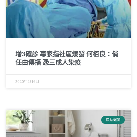
增3確診 專家指社區爆發 何栢良：倘
任由傳播 恐三成人染疫
2020年2月6日
焦點健聞