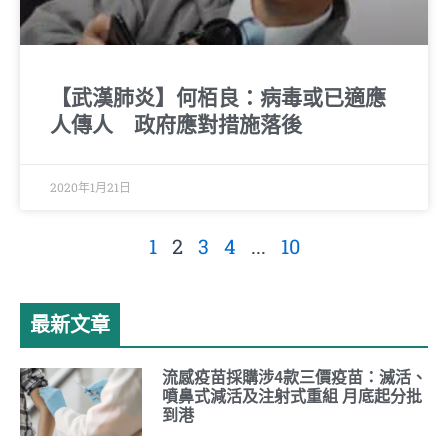
【武漢肺炎】何栢良：病毒或已適應
人傳人 政府應對措施落後
2020年1月21日
1
2
3
4
...
10
最新文章
流感疫苗採購涉4款三價疫苗：滅活、
噴鼻式減活及注射式重組 月底起分批
到港