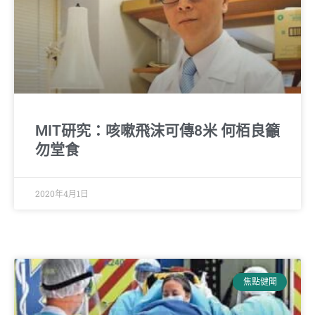
MIT研究：咳嗽飛沫可傳8米 何栢良籲
勿堂食
2020年4月1日
焦點健聞