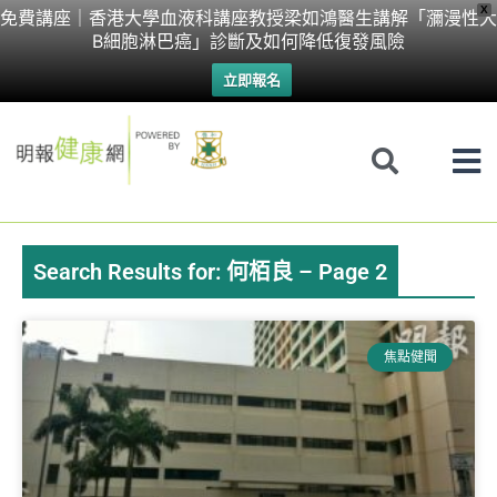
Skip
X
免費講座｜香港大學血液科講座教授梁如鴻醫生講解「瀰漫性大
B細胞淋巴癌」診斷及如何降低復發風險
to
立即報名
content
Search Results for: 何栢良 – Page 2
Page
Page
Page
Page
Page
焦點健聞