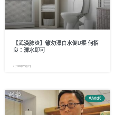
【武漢肺炎】籲勿漂白水倒U渠 何栢
良：清水即可
2020年2月2日
焦點健聞