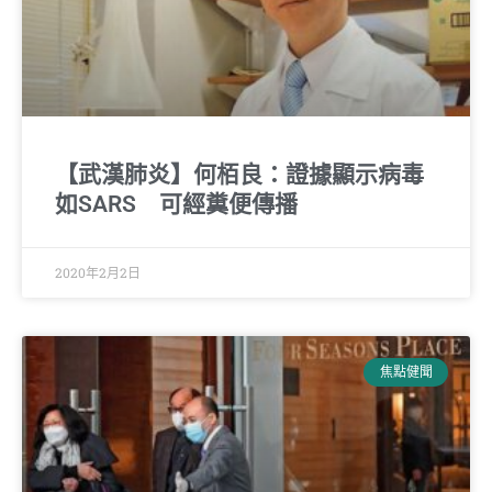
【武漢肺炎】何栢良：證據顯示病毒
如SARS 可經糞便傳播
2020年2月2日
焦點健聞