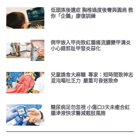
低頭族後遺症 胸椎過度後彎與圓肩 教
你「企鵝」康復訓練
倒甲嵌入甲肉致紅腫痛流膿變甲溝炎
小心錯剪趾甲發炎惡化
兒童誤食大麻糖 專家：短時間致神志
混沌嘔吐乏力 嚴重可昏迷致命
糖尿病足勿忽視 小傷口3天未癒合紅
腫滲液快求醫減截肢風險