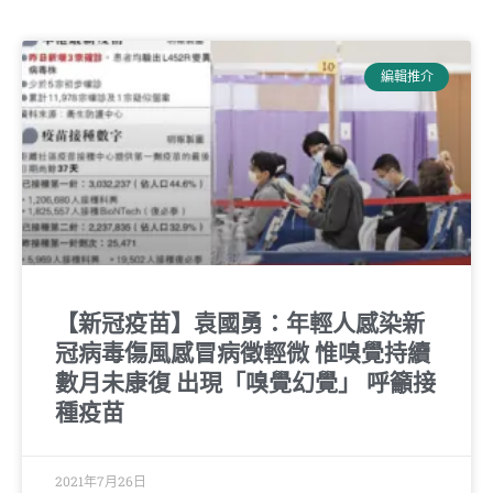
編輯推介
【新冠疫苗】袁國勇：年輕人感染新
冠病毒傷風感冒病徵輕微 惟嗅覺持續
數月未康復 出現「嗅覺幻覺」 呼籲接
種疫苗
2021年7月26日