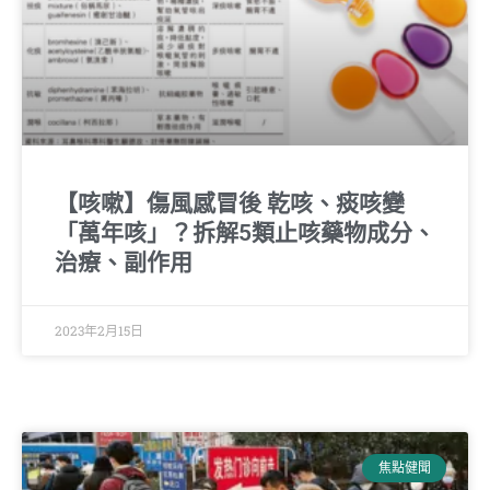
【咳嗽】傷風感冒後 乾咳、痰咳變
「萬年咳」？拆解5類止咳藥物成分、
治療、副作用
2023年2月15日
焦點健聞