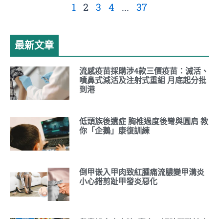
1
2
3
4
...
37
最新文章
流感疫苗採購涉4款三價疫苗：滅活、
噴鼻式減活及注射式重組 月底起分批
到港
低頭族後遺症 胸椎過度後彎與圓肩 教
你「企鵝」康復訓練
倒甲嵌入甲肉致紅腫痛流膿變甲溝炎
小心錯剪趾甲發炎惡化