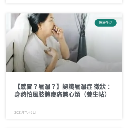
健康生活
【感冒？暑濕？】認識暑濕症 徵狀：
身熱怕風肢體痠痛兼心煩（養生帖）
2021年7月9日