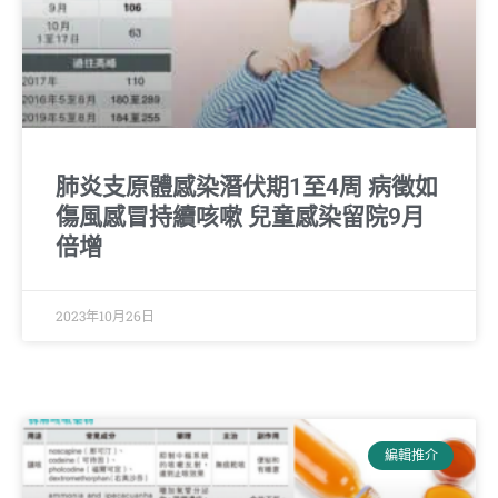
肺炎支原體感染潛伏期1至4周 病徵如
傷風感冒持續咳嗽 兒童感染留院9月
倍增
2023年10月26日
編輯推介