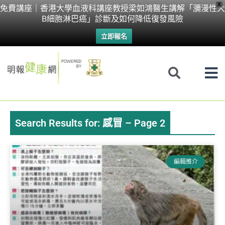
Skip
X
免費講座｜香港大學血液科講座教授梁如鴻醫生講解「瀰漫性大
B細胞淋巴癌」診斷及如何降低復發風險
to
立即報名
content
Search Results for: 感冒 – Page 2
Page
Page
Page
Page
Page
編輯推介