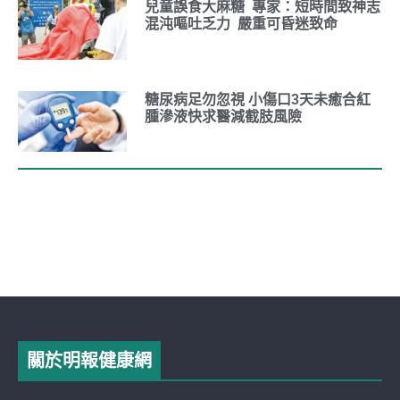
兒童誤食大麻糖 專家：短時間致神志
混沌嘔吐乏力 嚴重可昏迷致命
糖尿病足勿忽視 小傷口3天未癒合紅
腫滲液快求醫減截肢風險
關於明報健康網