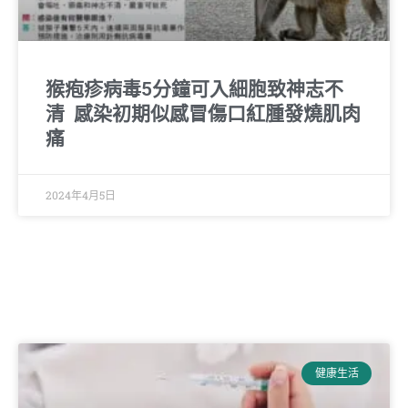
猴疱疹病毒5分鐘可入細胞致神志不
清 感染初期似感冒傷口紅腫發燒肌肉
痛
2024年4月5日
健康生活