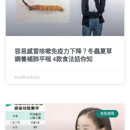
容易感冒咳嗽免疫力下降？冬蟲夏草
調養補肺平喘 4款食法話你知
2023年12月12日
焦點健聞