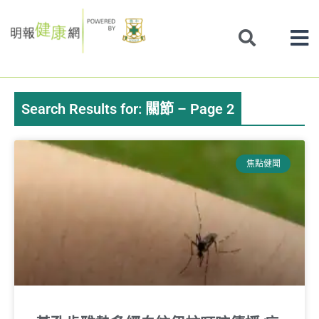
Skip
to
content
Search Results for: 關節 – Page 2
Page
Page
Page
Page
Page
焦點健聞