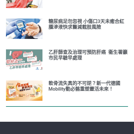
糖尿病足勿忽視 小傷口3天未癒合紅
腫滲液快求醫減截肢風險
乙肝篩查及治理可預防肝癌 衞生署籲
市民早驗早處理
軟骨流失真的不可逆？新一代德國
Mobility動必骼重塑靈活未來！