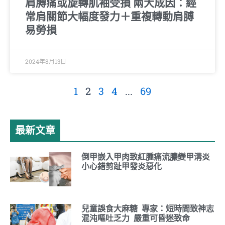
肩膊痛或旋轉肌袖受損 兩大成因：經
常肩關節大幅度發力＋重複轉動肩膊
易勞損
2024年8月13日
1
2
3
4
...
69
最新文章
倒甲嵌入甲肉致紅腫痛流膿變甲溝炎
小心錯剪趾甲發炎惡化
兒童誤食大麻糖 專家：短時間致神志
混沌嘔吐乏力 嚴重可昏迷致命