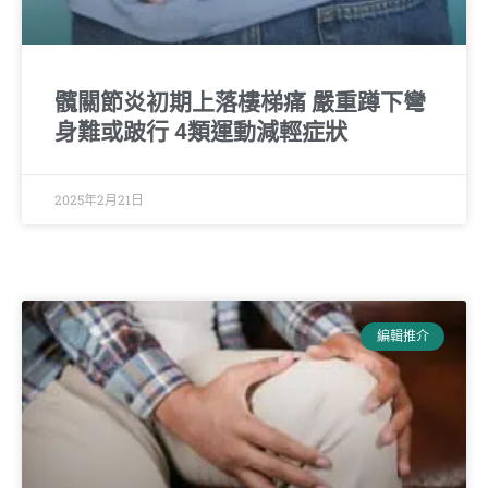
髖關節炎初期上落樓梯痛 嚴重蹲下彎
身難或跛行 4類運動減輕症狀
2025年2月21日
編輯推介