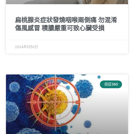
扁桃腺炎症狀發燒咽喉兩側痛 勿混淆
傷風感冒 積膿嚴重可致心臟受損
2024年5月6日
癌症360