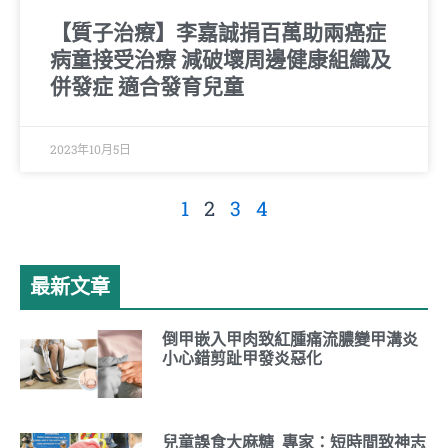
【質子治療】李嘉誠捐百萬助兩癌症
病童接受治療 減破壞周邊健康組織及
併發症 適合發育兒童
2023年10月5日
1
2
3
4
最新文章
倒甲嵌入甲肉致紅腫痛流膿變甲溝炎
小心錯剪趾甲發炎惡化
兒童誤食大麻糖 專家：短時間致神志