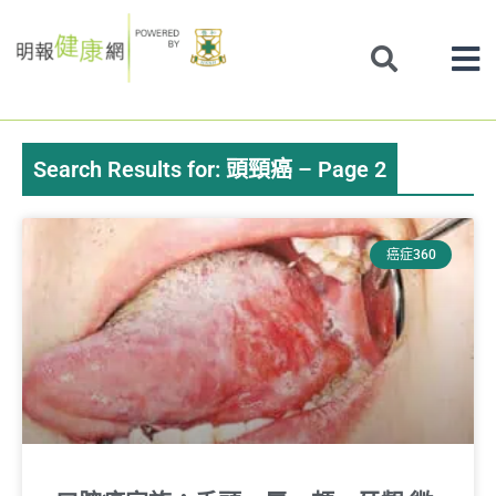
Skip
to
content
Search Results for: 頭頸癌 – Page 2
Page
Page
Page
Page
癌症360