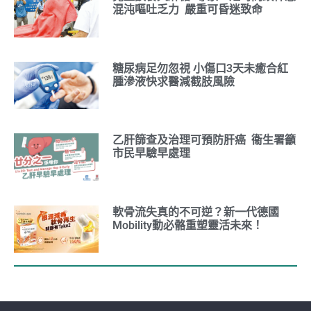
混沌嘔吐乏力 嚴重可昏迷致命
糖尿病足勿忽視 小傷口3天未癒合紅
腫滲液快求醫減截肢風險
乙肝篩查及治理可預防肝癌 衞生署籲
市民早驗早處理
軟骨流失真的不可逆？新一代德國
Mobility動必骼重塑靈活未來！