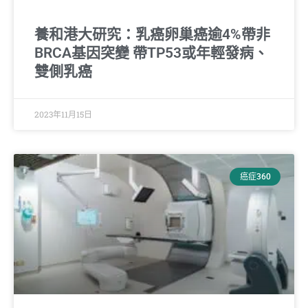
養和港大研究：乳癌卵巢癌逾4%帶非
BRCA基因突變 帶TP53或年輕發病、
雙側乳癌
2023年11月15日
癌症360