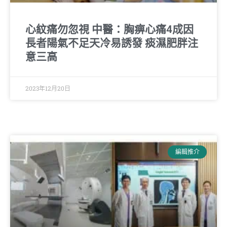
心紋痛勿忽視 中醫：胸痹心痛4成因
長者陽氣不足天冷易誘發 痰濕肥胖注
意三高
2023年12月20日
編輯推介