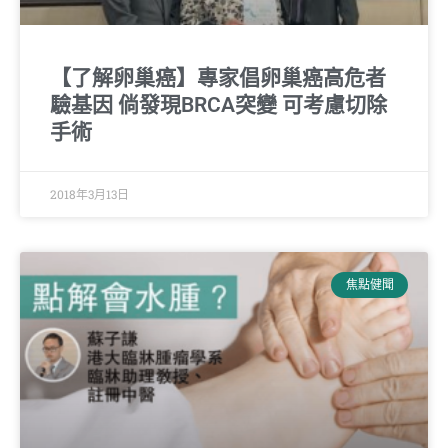
【了解卵巢癌】專家倡卵巢癌高危者
驗基因 倘發現BRCA突變 可考慮切除
手術
2018年3月13日
焦點健聞