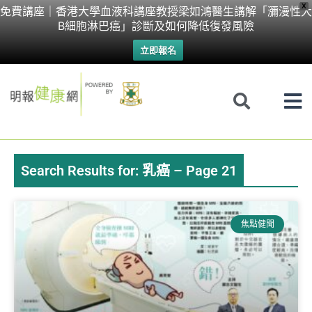
Skip
X
免費講座｜香港大學血液科講座教授梁如鴻醫生講解「瀰漫性大
B細胞淋巴癌」診斷及如何降低復發風險
to
立即報名
content
Search Results for: 乳癌 – Page 21
Page
Page
Page
Page
Page
Page
焦點健聞