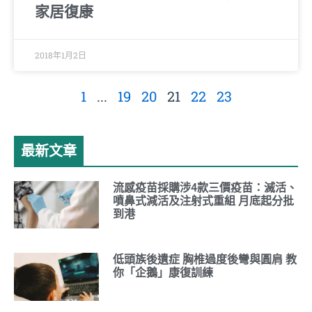
家居復康
2018年1月2日
1
...
19
20
21
22
23
最新文章
流感疫苗採購涉4款三價疫苗：滅活、
噴鼻式減活及注射式重組 月底起分批
到港
低頭族後遺症 胸椎過度後彎與圓肩 教
你「企鵝」康復訓練