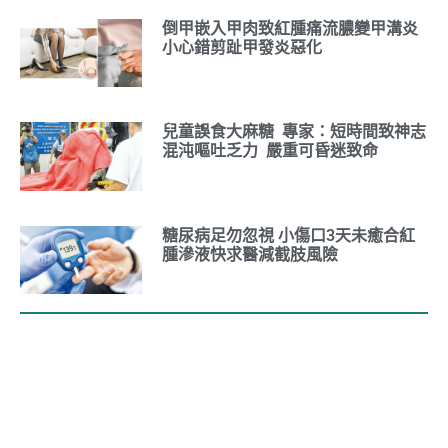
倒甲嵌入甲肉致紅腫痛流膿變甲溝炎
小心錯剪趾甲發炎惡化
兒童誤食大麻糖 專家：短時間致神志
混沌嘔吐乏力 嚴重可昏迷致命
糖尿病足勿忽視 小傷口3天未癒合紅
腫滲液快求醫減截肢風險