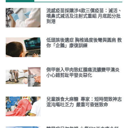
流感疫苗採購涉4款三價疫苗：滅活、
噴鼻式減活及注射式重組 月底起分批
到港
低頭族後遺症 胸椎過度後彎與圓肩 教
你「企鵝」康復訓練
倒甲嵌入甲肉致紅腫痛流膿變甲溝炎
小心錯剪趾甲發炎惡化
兒童誤食大麻糖 專家：短時間致神志
混沌嘔吐乏力 嚴重可昏迷致命