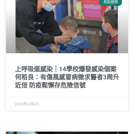
焦點健聞
上呼吸道感染｜14學校爆發感染個案
何栢良：有傷風感冒病徵求醫者3周升
近倍 防疫鬆懈存危險信號
2020年11月6日