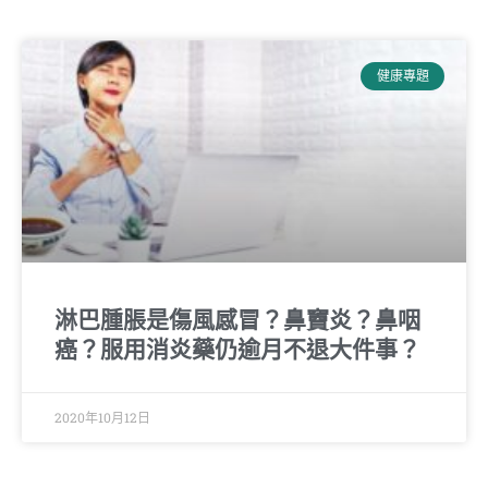
健康專題
淋巴腫脹是傷風感冒？鼻竇炎？鼻咽
癌？服用消炎藥仍逾月不退大件事？
2020年10月12日