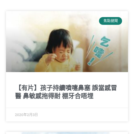
焦點健聞
【有片】孩子持續噴嚏鼻塞 誤當感冒
醫 鼻敏感拖得耐 棚牙合唔埋
2020年2月3日