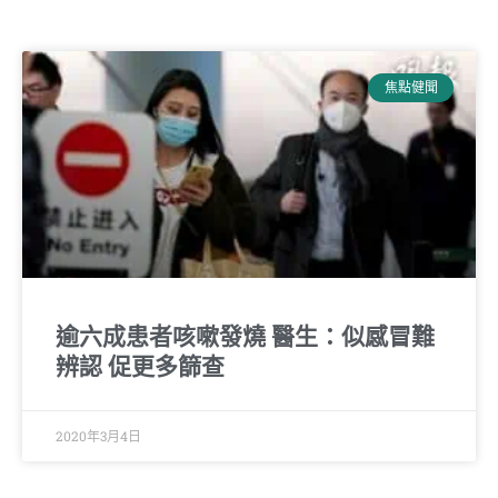
焦點健聞
逾六成患者咳嗽發燒 醫生：似感冒難
辨認 促更多篩查
2020年3月4日