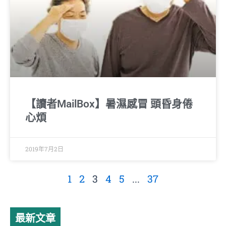
【讀者MailBox】暑濕感冒 頭昏身倦
心煩
2019年7月2日
1
2
3
4
5
...
37
最新文章