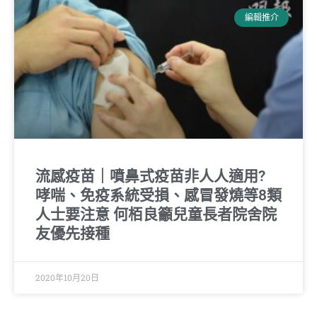
編輯推介
流感疫苗｜噴鼻式疫苗非人人適用?
哮喘、免疫系統受損、感冒發燒等8類
人士要注意 何栢良籲兒童長者院舍院
友優先接種
2020年10月20日