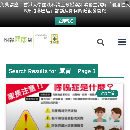
Skip
X
免費講座｜香港大學血液科講座教授梁如鴻醫生講解「瀰漫性大
B細胞淋巴癌」診斷及如何降低復發風險
to
立即報名
content
Search Results for: 感冒 – Page 3
Page
Page
Page
Page
Page
Page
健康生活