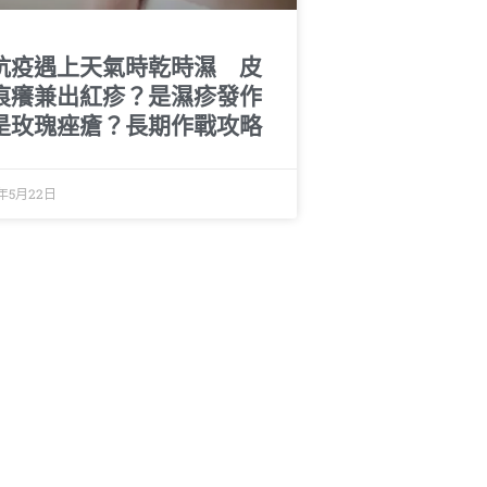
抗疫遇上天氣時乾時濕 皮
痕癢兼出紅疹？是濕疹發作
是玫瑰痤瘡？長期作戰攻略
0年5月22日