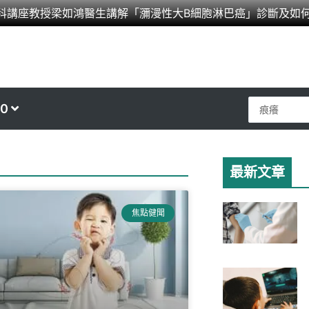
科講座教授梁如鴻醫生講解「瀰漫性大B細胞淋巴癌」診斷及如
Search
0
...
最新文章
age
焦點健聞