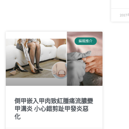
2017
編輯推介
倒甲嵌入甲肉致紅腫痛流膿變
甲溝炎 小心錯剪趾甲發炎惡
化