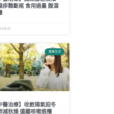
濕疹難斷尾 食用過量 腹瀉
暈
9年4月1日
健康生活
中醫治療】收斂陽氣迎冬
肺減秋燥 遠離咳嗽痕癢