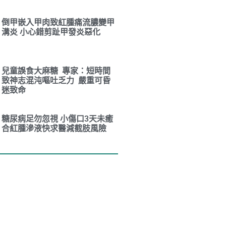
倒甲嵌入甲肉致紅腫痛流膿變甲
溝炎 小心錯剪趾甲發炎惡化
兒童誤食大麻糖 專家：短時間
致神志混沌嘔吐乏力 嚴重可昏
迷致命
糖尿病足勿忽視 小傷口3天未癒
合紅腫滲液快求醫減截肢風險