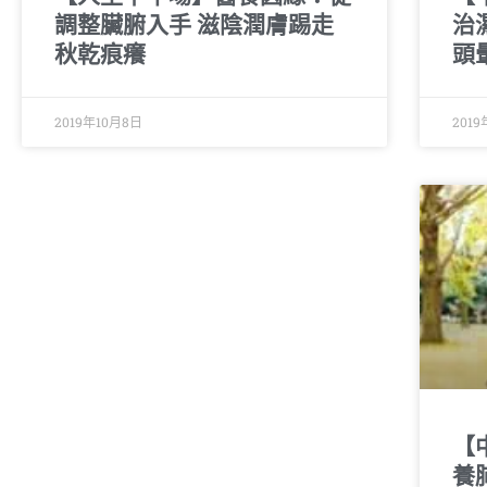
調整臟腑入手 滋陰潤膚踢走
治
秋乾痕癢
頭
2019年10月8日
201
【
養