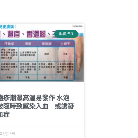
編輯推介
皰疹潮濕高溫易發作 水泡
破隨時致感染入血 或誘發
血症
年5月15日