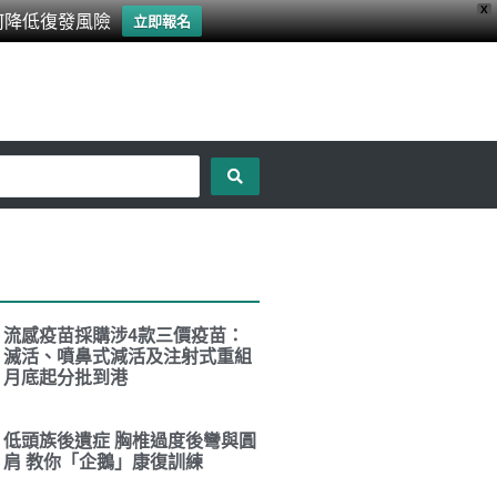
X
何降低復發風險
立即報名
流感疫苗採購涉4款三價疫苗：
滅活、噴鼻式減活及注射式重組
月底起分批到港
低頭族後遺症 胸椎過度後彎與圓
肩 教你「企鵝」康復訓練