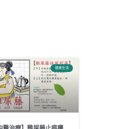
健康生活
中醫治療】雞屎藤止痕癢