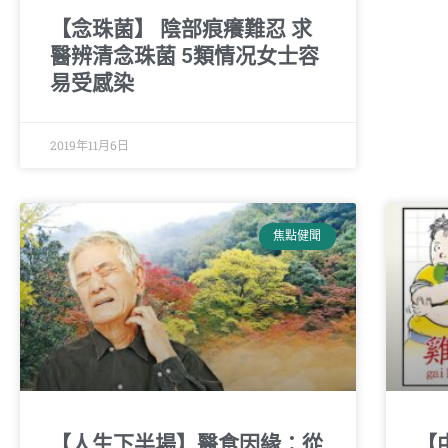
【念珠菌】 陰部痕癢難忍 求
醫辨清念珠菌 5類情况女士容
易受感染
2019年11月6日
焦點健聞
【人生下半場】醫食因緣：從
【