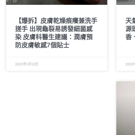
【爆拆】皮膚乾燥痕癢兼洗手
天
搓手 出現龜裂易誘發細菌感
源
染 皮膚科醫生建議：潤膚預
香
防皮膚敏感7個貼士
2021年1月13日
202