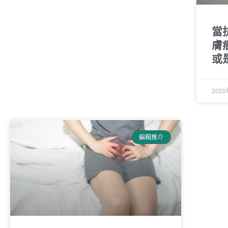
當
膚
或
202
編輯推介