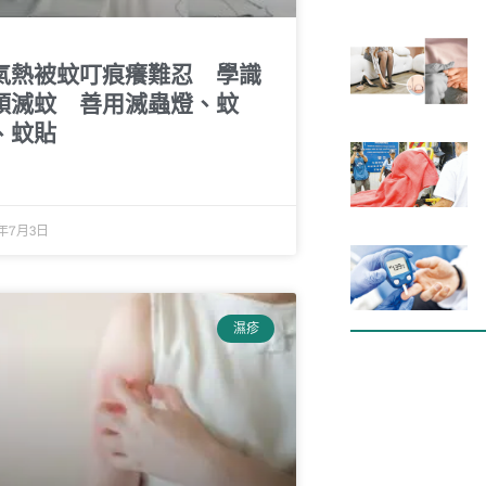
氣熱被蚊叮痕癢難忍 學識
頭滅蚊 善用滅蟲燈、蚊
、蚊貼
0年7月3日
濕疹