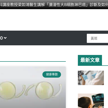
科講座教授梁如鴻醫生講解「瀰漫性大B細胞淋巴癌」診斷及如
Search
0
...
最新文章
age
健康專題