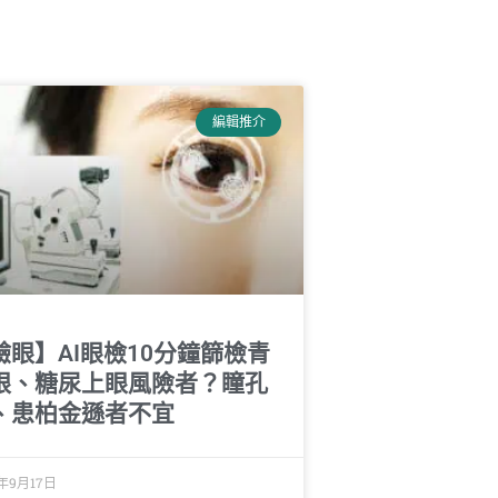
編輯推介
驗眼】AI眼檢10分鐘篩檢青
眼、糖尿上眼風險者？瞳孔
、患柏金遜者不宜
4年9月17日