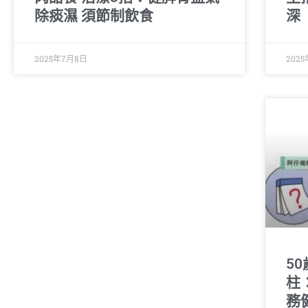
除痰濕 須節制飲食
深
2025年7月8日
202
5
柱
務