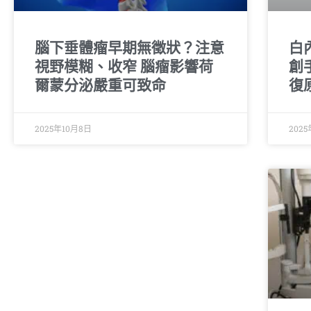
腦下垂體瘤早期無徵狀？注意
白
視野模糊、收窄 腦瘤影響荷
創
爾蒙分泌嚴重可致命
復
2025年10月8日
202