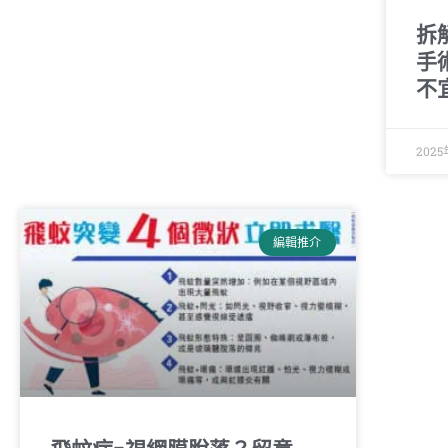
拆
手
不
202
編輯推介