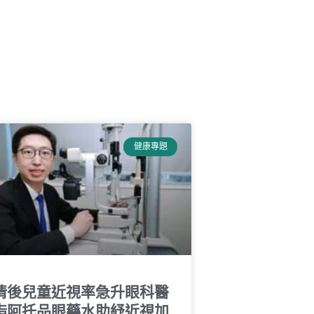
健康專題
情後兒童近視率急升眼科醫
指阿托品眼藥水助紓近視加