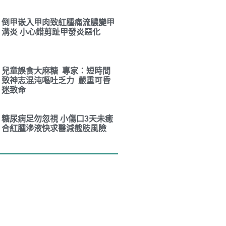
倒甲嵌入甲肉致紅腫痛流膿變甲
溝炎 小心錯剪趾甲發炎惡化
兒童誤食大麻糖 專家：短時間
致神志混沌嘔吐乏力 嚴重可昏
迷致命
糖尿病足勿忽視 小傷口3天未癒
合紅腫滲液快求醫減截肢風險