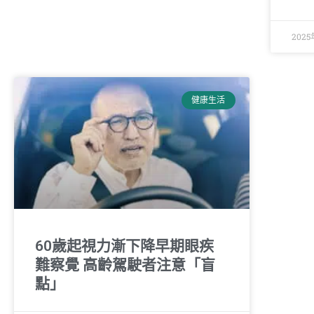
202
健康生活
60歲起視力漸下降早期眼疾
難察覺 高齡駕駛者注意「盲
點」