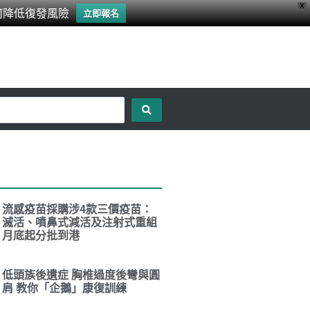
X
何降低復發風險
立即報名
流感疫苗採購涉4款三價疫苗：
滅活、噴鼻式減活及注射式重組
月底起分批到港
低頭族後遺症 胸椎過度後彎與圓
肩 教你「企鵝」康復訓練