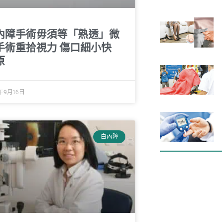
內障手術毋須等「熟透」微
手術重拾視力 傷口細小快
原
5年9月16日
白內障