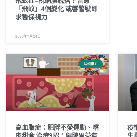
飛蚊症=視網膜脫落？留意
「飛蚊」4個變化 或響警號即
求醫保視力
2025年7月24日
編輯推介
高血脂症：肥胖不愛運動、嗜
疫
肉甜食 治療3招：健脾胃益氣
生