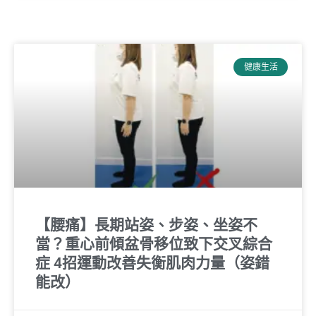
健康生活
【腰痛】長期站姿、步姿、坐姿不
當？重心前傾盆骨移位致下交叉綜合
症 4招運動改善失衡肌肉力量（姿錯
能改）