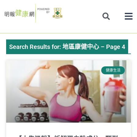
Skip
to
content
Search Results for: 地區康健中心 – Page 4
Page
Page
Page
Page
Page
健康生活