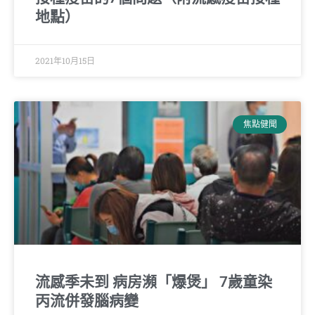
地點）
2021年10月15日
焦點健聞
流感季未到 病房瀕「爆煲」 7歲童染
丙流併發腦病變