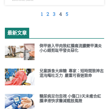
1
2
3
4
5
最新文章
倒甲嵌入甲肉致紅腫痛流膿變甲溝炎
小心錯剪趾甲發炎惡化
兒童誤食大麻糖 專家：短時間致神志
混沌嘔吐乏力 嚴重可昏迷致命
糖尿病足勿忽視 小傷口3天未癒合紅
腫滲液快求醫減截肢風險