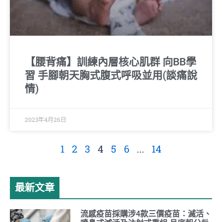
【腰背痛】訓練內層核心肌群 向BB學
習 手腳朝天胸式腹式呼吸並用(談痛說
情)
2023年4月26日
1
2
3
4
5
6
...
14
最新文章
流感疫苗採購涉4款三價疫苗：滅活、