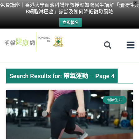
Skip
X
免費講座｜香港大學血液科講座教授梁如鴻醫生講解「瀰漫性大
B細胞淋巴癌」診斷及如何降低復發風險
to
立即報名
content
Search Results for: 帶氧運動 – Page 4
Page
Page
Page
Page
Page
Page
Page
健康生活