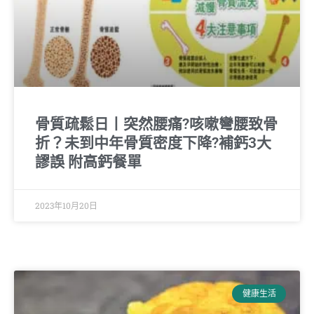
骨質疏鬆日丨突然腰痛?咳嗽彎腰致骨
折？未到中年骨質密度下降?補鈣3大
謬誤 附高鈣餐單
2023年10月20日
健康生活