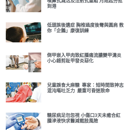
噴鼻式減活及注射式重組 月底起分批
到港
低頭族後遺症 胸椎過度後彎與圓肩 教
你「企鵝」康復訓練
倒甲嵌入甲肉致紅腫痛流膿變甲溝炎
小心錯剪趾甲發炎惡化
兒童誤食大麻糖 專家：短時間致神志
混沌嘔吐乏力 嚴重可昏迷致命
糖尿病足勿忽視 小傷口3天未癒合紅
腫滲液快求醫減截肢風險