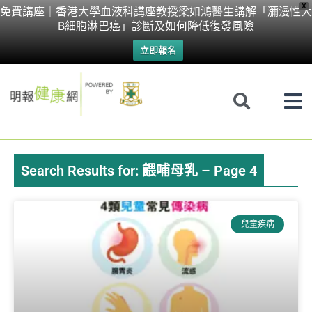
Skip
X
免費講座｜香港大學血液科講座教授梁如鴻醫生講解「瀰漫性大
B細胞淋巴癌」診斷及如何降低復發風險
to
立即報名
content
Search Results for: 餵哺母乳 – Page 4
Page
Page
Page
Page
Page
Page
Page
兒童疾病