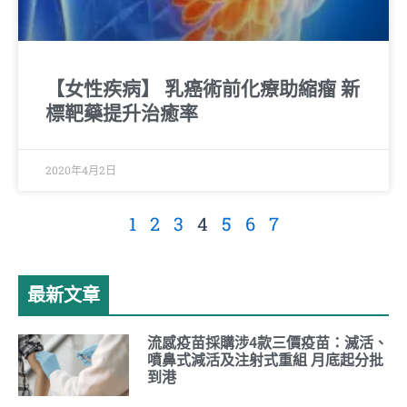
【女性疾病】 乳癌術前化療助縮瘤 新
標靶藥提升治癒率
2020年4月2日
1
2
3
4
5
6
7
最新文章
流感疫苗採購涉4款三價疫苗：滅活、
噴鼻式減活及注射式重組 月底起分批
到港