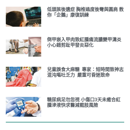
低頭族後遺症 胸椎過度後彎與圓肩 教
你「企鵝」康復訓練
倒甲嵌入甲肉致紅腫痛流膿變甲溝炎
小心錯剪趾甲發炎惡化
兒童誤食大麻糖 專家：短時間致神志
混沌嘔吐乏力 嚴重可昏迷致命
糖尿病足勿忽視 小傷口3天未癒合紅
腫滲液快求醫減截肢風險