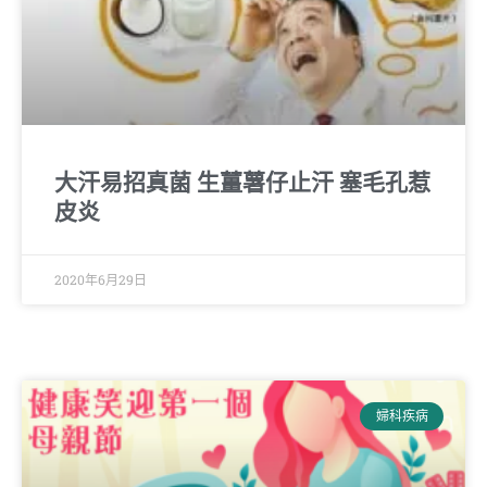
大汗易招真菌 生薑薯仔止汗 塞毛孔惹
皮炎
2020年6月29日
婦科疾病