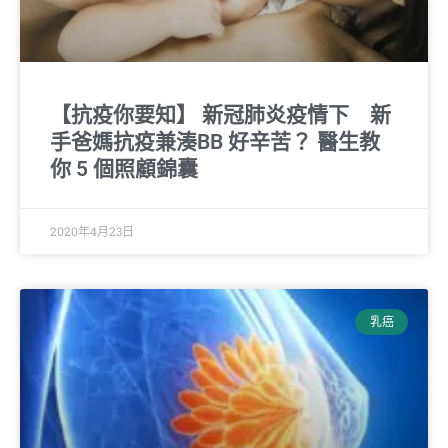
【抗疫你要知】 新冠肺炎疫情下 新
手爸媽抗疫兼湊BB 好辛苦？ 醫生教
你 5 個照顧錦囊
2020年4月23日
乳癌