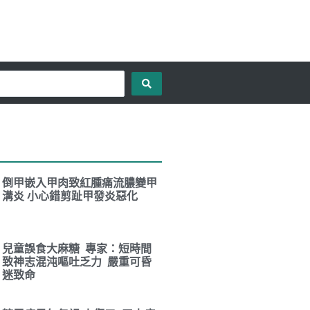
倒甲嵌入甲肉致紅腫痛流膿變甲
溝炎 小心錯剪趾甲發炎惡化
兒童誤食大麻糖 專家：短時間
致神志混沌嘔吐乏力 嚴重可昏
迷致命