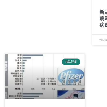
新
病
病
2020
焦點健聞