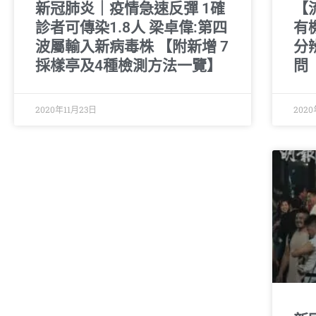
新冠肺炎｜疫情急速反彈 1確
【
診者可傳染1.8人 梁卓偉:第四
有
波屬輸入新病毒株 【附新增 7
分
採樣亭及4種檢測方法一覽】
問
2020年11月23日
2020