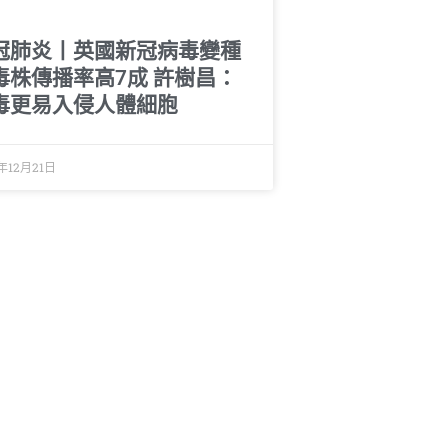
冠肺炎丨英國新冠病毒變種
毒株傳播率高7成 許樹昌：
毒更易入侵人體細胞
年12月21日