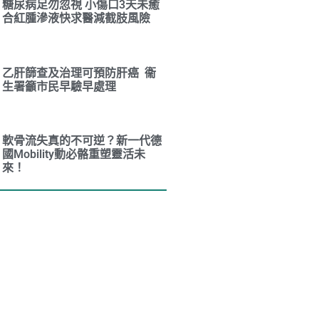
糖尿病足勿忽視 小傷口3天未癒
合紅腫滲液快求醫減截肢風險
乙肝篩查及治理可預防肝癌 衞
生署籲市民早驗早處理
軟骨流失真的不可逆？新一代德
國Mobility動必骼重塑靈活未
來！