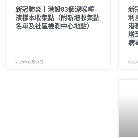
新冠肺炎丨港設83個深喉唾
新
液樣本收集點（附新增收集點
利
名單及社區檢測中心地點）
港
增
病
2020年12月24日
202