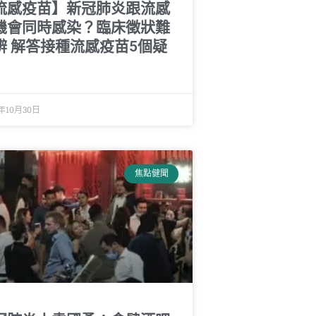
流感疫苗】新冠肺炎跟流感
機會同時感染？臨床徵狀難
辨 解答接種流感疫苗5個疑
年10月30日
焦點健聞