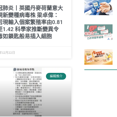
冠肺炎丨英國丹麥荷蘭意大
現新變種病毒株 梁卓偉：
若現輸入個案繁殖率由0.81
至1.42 科學家推斷變異令
毒如鎖匙般易插入細胞
0年12月22日
編輯推介