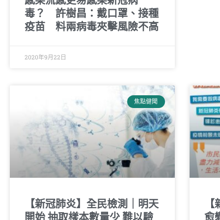
毒？ 許樹昌：戴口罩、接種
疫苗 料兩病毒夾擊風險不高
2020年9月22日
焦點健聞
【新冠肺炎】全民檢測｜明天
【
開始 抽取樣本數量少 難以驗
愈