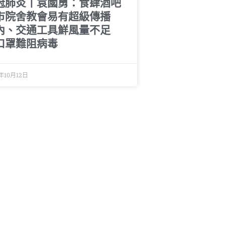
冠肺炎丨袁國勇：食肆酒吧
市院舍教會易有超級傳播
內、交通工具鮮風量不足
口罩難阻病毒
年10月12日