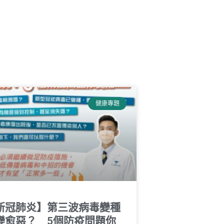
健康專題
新冠肺炎】第三波病毒變種
變愈惡？ 5個防疫問題你