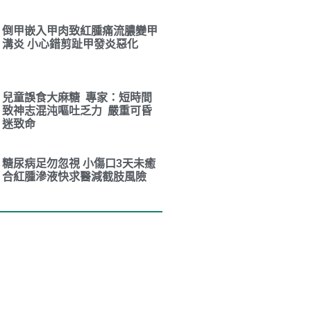
倒甲嵌入甲肉致紅腫痛流膿變甲
溝炎 小心錯剪趾甲發炎惡化
兒童誤食大麻糖 專家：短時間
致神志混沌嘔吐乏力 嚴重可昏
迷致命
糖尿病足勿忽視 小傷口3天未癒
合紅腫滲液快求醫減截肢風險