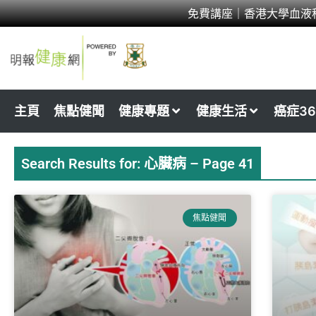
Skip
免費講座｜香港大學血液
to
content
主頁
焦點健聞
健康專題
健康生活
癌症36
Search Results for: 心臟病 – Page 41
Page
Page
Page
Page
Page
Pa
焦點健聞