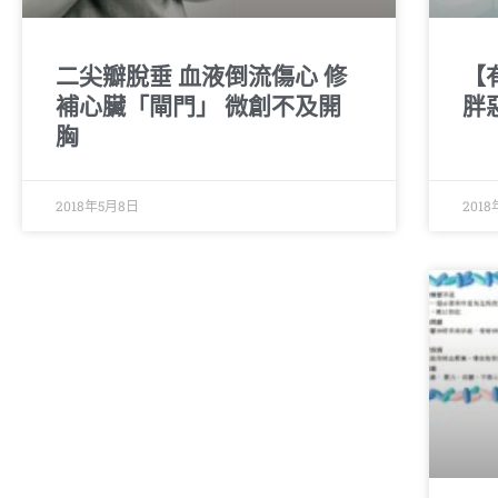
二尖瓣脫垂 血液倒流傷心 修
【
補心臟「閘門」 微創不及開
胖
胸
2018年5月8日
2018