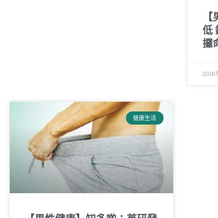
【
低
攞
201
健康生活