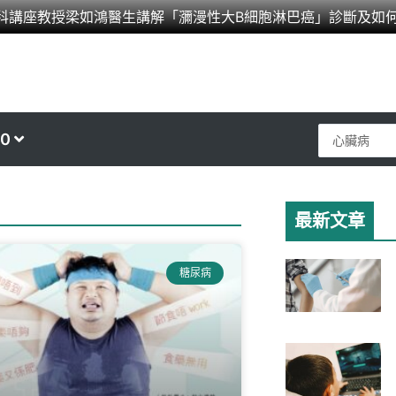
科講座教授梁如鴻醫生講解「瀰漫性大B細胞淋巴癌」診斷及如
Search
0
...
最新文章
ge
Page
糖尿病