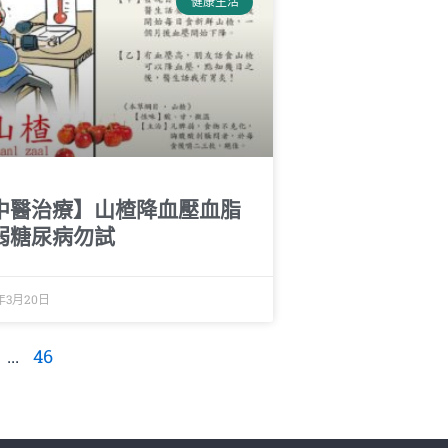
健康生活
中醫治療】山楂降血壓血脂
弱糖尿病勿試
8年3月20日
...
46