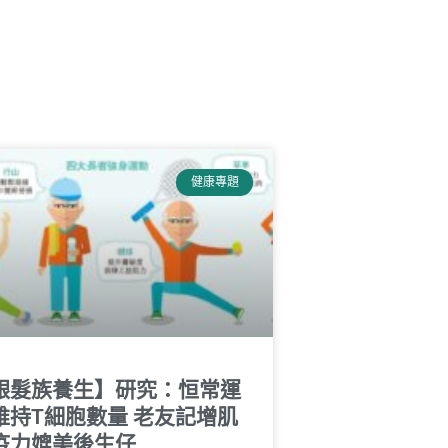
健康專題
銀髮族養生】研究：恒常運
維持T細胞數量 老友記增肌
疫力媲美後生仔