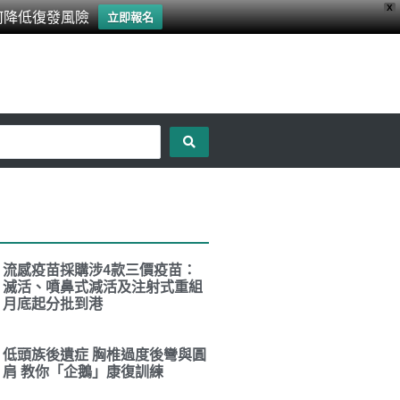
X
何降低復發風險
立即報名
流感疫苗採購涉4款三價疫苗：
滅活、噴鼻式減活及注射式重組
月底起分批到港
低頭族後遺症 胸椎過度後彎與圓
肩 教你「企鵝」康復訓練