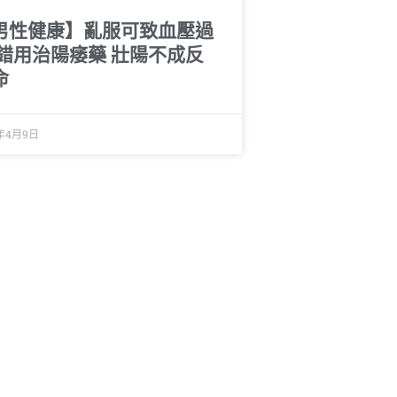
男性健康】亂服可致血壓過
 錯用治陽痿藥 壯陽不成反
命
8年4月9日