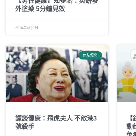
【男性健康】知多啲：英研發
外塗藥 5分鐘見效
2018年4月9日
焦點健聞
譚談健康：飛虎夫人 不敵港3
【
號殺手
動
免