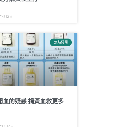
8年4月2日
焦點健聞
開血的疑惑 捐黃血救更多
年3月30日