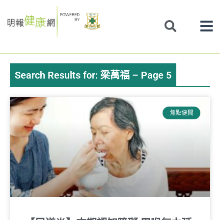
Skip
to
content
Search Results for: 梁萬福 – Page 5
Page
Page
Page
Page
Page
焦點健聞