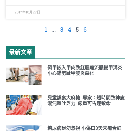
2017年10月27日
1
...
3
4
5
6
最新文章
倒甲嵌入甲肉致紅腫痛流膿變甲溝炎
小心錯剪趾甲發炎惡化
兒童誤食大麻糖 專家：短時間致神志
混沌嘔吐乏力 嚴重可昏迷致命
糖尿病足勿忽視 小傷口3天未癒合紅