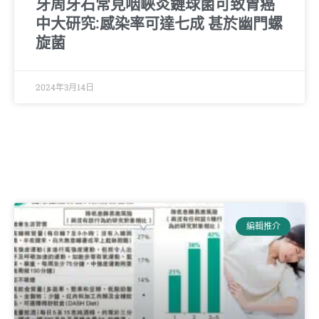
牙周牙石常見咽峽炎鏈球菌可致胃癌
中大研究:感染率可達七成 甚於幽門螺
旋菌
2024年3月14日
編輯推介