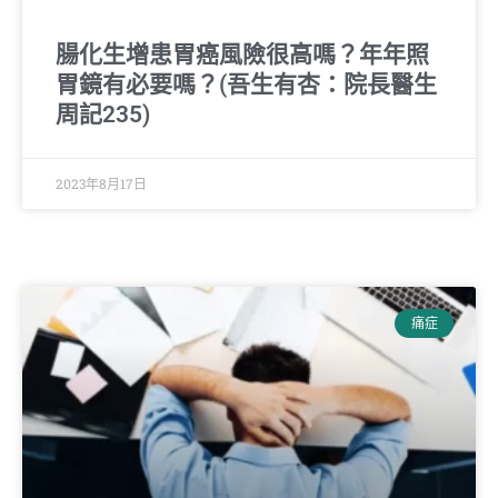
腸化生增患胃癌風險很高嗎？年年照
胃鏡有必要嗎？(吾生有杏：院長醫生
周記235)
2023年8月17日
痛症