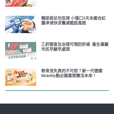
糖尿病足勿忽視 小傷口3天未癒合紅
腫滲液快求醫減截肢風險
乙肝篩查及治理可預防肝癌 衞生署籲
市民早驗早處理
軟骨流失真的不可逆？新一代德國
Mobility動必骼重塑靈活未來！