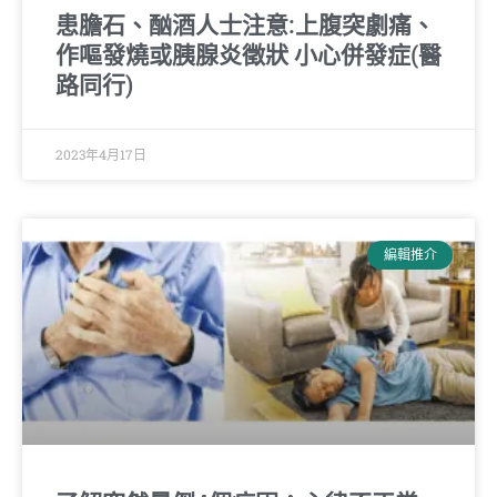
患膽石、酗酒人士注意:上腹突劇痛、
作嘔發燒或胰腺炎徵狀 小心併發症(醫
路同行)
2023年4月17日
編輯推介