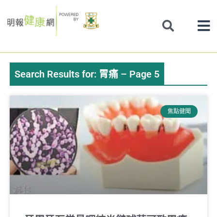
Skip
to
content
Search Results for: 胃痛 – Page 5
Page
Page
Page
Page
Page
Page
Page
焦點健聞