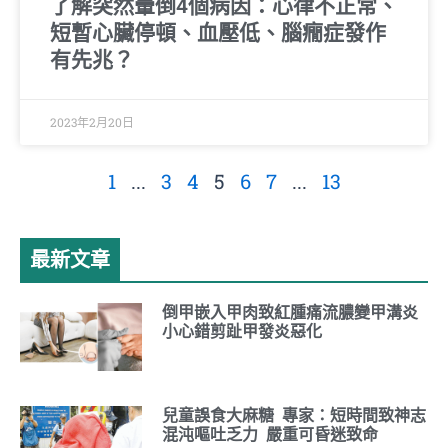
了解突然暈倒4個病因：心律不正常、
短暫心臟停頓、血壓低、腦癇症發作
有先兆？
2023年2月20日
1
...
3
4
5
6
7
...
13
最新文章
倒甲嵌入甲肉致紅腫痛流膿變甲溝炎
小心錯剪趾甲發炎惡化
兒童誤食大麻糖 專家：短時間致神志
混沌嘔吐乏力 嚴重可昏迷致命