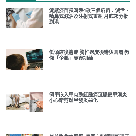
流感疫苗採購涉4款三價疫苗：滅活、
噴鼻式減活及注射式重組 月底起分批
到港
低頭族後遺症 胸椎過度後彎與圓肩 教
你「企鵝」康復訓練
倒甲嵌入甲肉致紅腫痛流膿變甲溝炎
小心錯剪趾甲發炎惡化