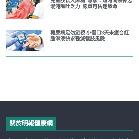
兒童誤食大麻糖 專家：短時間致神志
混沌嘔吐乏力 嚴重可昏迷致命
糖尿病足勿忽視 小傷口3天未癒合紅
腫滲液快求醫減截肢風險
關於明報健康網