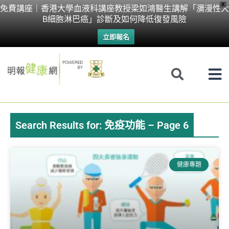
Skip
X
免費講座｜香港大學血液科講座教授梁如鴻醫生講解「瀰漫性大
B細胞淋巴癌」診斷及如何降低復發風險
to
立即報名
content
Search Results for: 免疫功能 – Page 6
Page
Page
Page
Page
健康專題