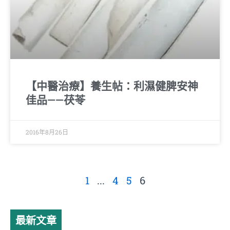
【中醫治療】養生帖：利濕健脾安神
佳品——茯苓
2016年8月26日
1
...
4
5
6
最新文章