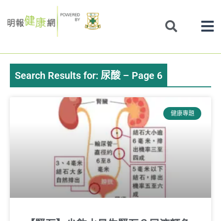
Skip
to
content
Search Results for: 尿酸 – Page 6
Page
Page
Page
Page
Page
Page
Page
健康專題