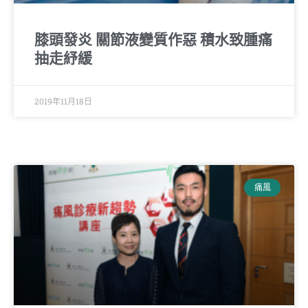
膝頭發炎 關節液變質作惡 積水致腫痛
抽走紓緩
2019年11月18日
痛風