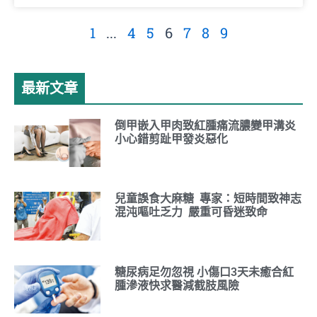
1
...
4
5
6
7
8
9
最新文章
倒甲嵌入甲肉致紅腫痛流膿變甲溝炎
小心錯剪趾甲發炎惡化
兒童誤食大麻糖 專家：短時間致神志
混沌嘔吐乏力 嚴重可昏迷致命
糖尿病足勿忽視 小傷口3天未癒合紅
腫滲液快求醫減截肢風險