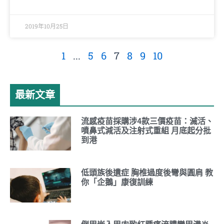
2019年10月25日
1
...
5
6
7
8
9
10
最新文章
流感疫苗採購涉4款三價疫苗：滅活、
噴鼻式減活及注射式重組 月底起分批
到港
低頭族後遺症 胸椎過度後彎與圓肩 教
你「企鵝」康復訓練