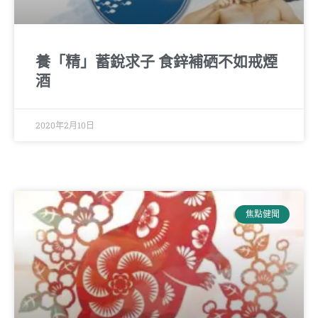
養「精」蓄銳求子 食鋅補硒不如戒煙
酒
2020年2月10日
焦點健聞