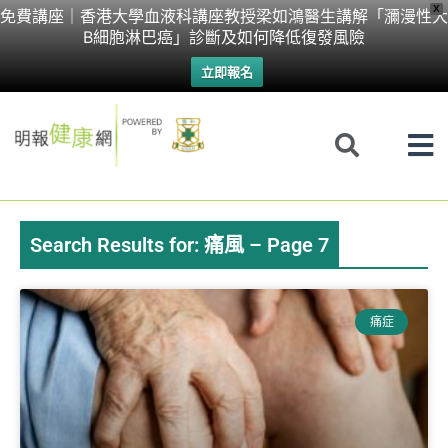
Skip
X
免費講座｜香港大學血液科講座教授梁如鴻醫生講解「瀰漫性大
B細胞淋巴癌」診斷及如何降低復發風險
to
立即報名
content
Search Results for: 痛風 – Page 7
Page
Page
Page
Page
Page
Page
Page
痛症