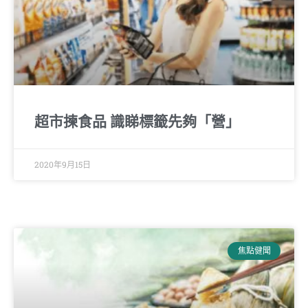
超市揀食品 識睇標籤先夠「營」
2020年9月15日
焦點健聞