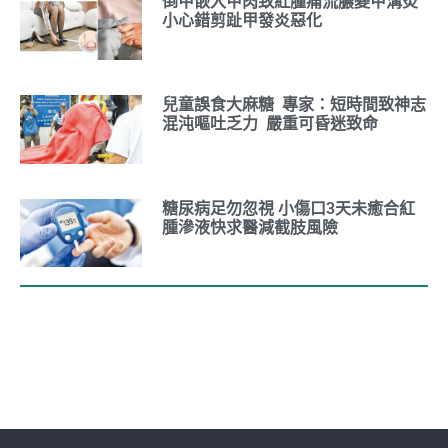
倒甲嵌入甲肉致紅腫痛流膿變甲溝炎
小心錯剪趾甲發炎惡化
兒童誤食大麻糖 專家：短時間致神志
混沌嘔吐乏力 嚴重可昏迷致命
糖尿病足勿忽視 小傷口3天未癒合紅
腫滲液快求醫減截肢風險