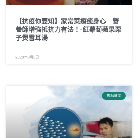
【抗疫你要知】家常菜療癒身心 營
養師增強抵抗力有法！-紅蘿蔔蘋果栗
子煲雪耳湯
2020年3月6日
焦點健聞