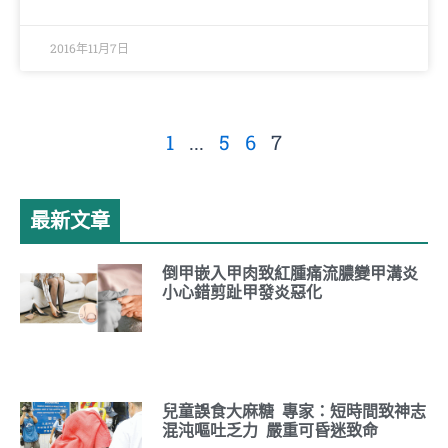
2016年11月7日
1
...
5
6
7
最新文章
倒甲嵌入甲肉致紅腫痛流膿變甲溝炎
小心錯剪趾甲發炎惡化
兒童誤食大麻糖 專家：短時間致神志
混沌嘔吐乏力 嚴重可昏迷致命