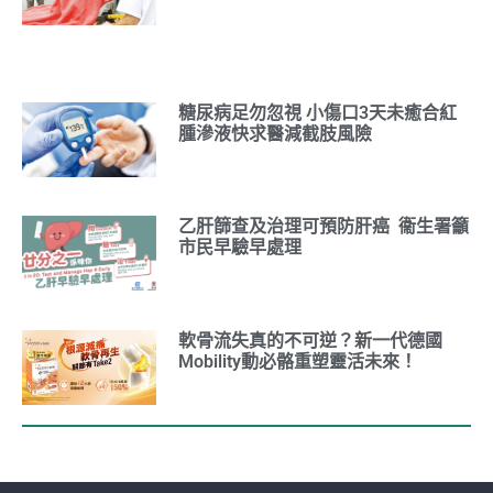
糖尿病足勿忽視 小傷口3天未癒合紅
腫滲液快求醫減截肢風險
乙肝篩查及治理可預防肝癌 衞生署籲
市民早驗早處理
軟骨流失真的不可逆？新一代德國
Mobility動必骼重塑靈活未來！