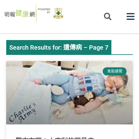
Skip
to
content
Search Results for: 遺傳病 – Page 7
Page
Page
Page
Page
焦點健聞