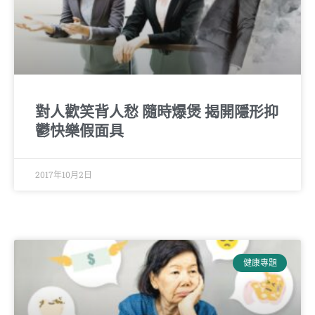
對人歡笑背人愁 隨時爆煲 揭開隱形抑
鬱快樂假面具
2017年10月2日
健康專題