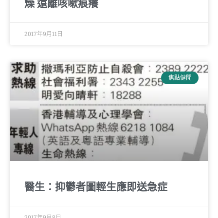
燥 遠離咳嗽痕癢
2017年9月11日
焦點健聞
醫生：抑鬱者圖輕生應即送急症
2017年9月8日