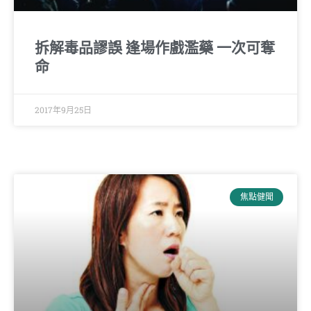
拆解毒品謬誤 逢場作戲濫藥 一次可奪
命
2017年9月25日
焦點健聞