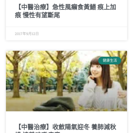
【中醫治療】急性風癩食黃鱔 痕上加
痕 慢性有望斷尾
2017年9月12日
健康生活
【中醫治療】收斂陽氣迎冬 養肺減秋