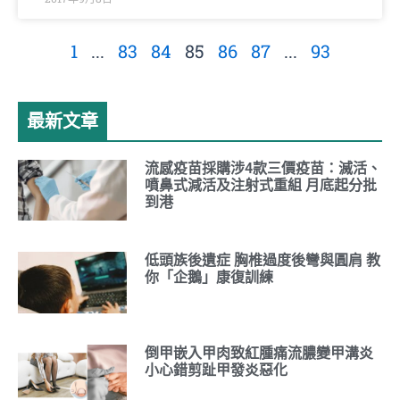
1
...
83
84
85
86
87
...
93
最新文章
流感疫苗採購涉4款三價疫苗：滅活、
噴鼻式減活及注射式重組 月底起分批
到港
低頭族後遺症 胸椎過度後彎與圓肩 教
你「企鵝」康復訓練
倒甲嵌入甲肉致紅腫痛流膿變甲溝炎
小心錯剪趾甲發炎惡化