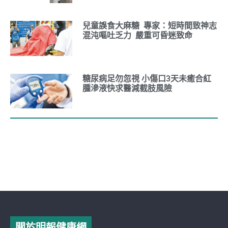
兒童誤食大麻糖 專家：短時間致神志
混沌嘔吐乏力 嚴重可昏迷致命
糖尿病足勿忽視 小傷口3天未癒合紅
腫滲液快求醫減截肢風險
關於明報健康網