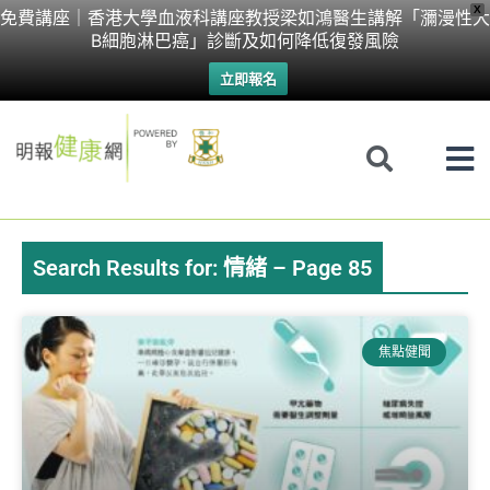
Skip
X
免費講座｜香港大學血液科講座教授梁如鴻醫生講解「瀰漫性大
B細胞淋巴癌」診斷及如何降低復發風險
to
立即報名
content
Search Results for: 情緒 – Page 85
Page
Page
Page
Page
Page
Page
Page
焦點健聞