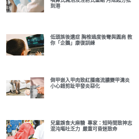
噴鼻式減活及注射式重組 月底起分批
到港
低頭族後遺症 胸椎過度後彎與圓肩 教
你「企鵝」康復訓練
倒甲嵌入甲肉致紅腫痛流膿變甲溝炎
小心錯剪趾甲發炎惡化
兒童誤食大麻糖 專家：短時間致神志
混沌嘔吐乏力 嚴重可昏迷致命