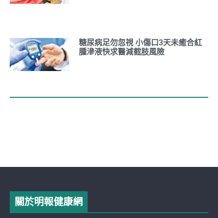
糖尿病足勿忽視 小傷口3天未癒合紅
腫滲液快求醫減截肢風險
關於明報健康網