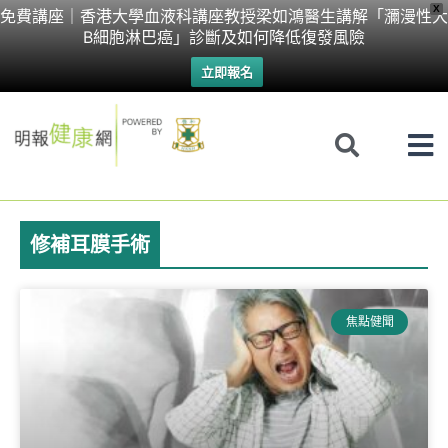
Skip
X
免費講座｜香港大學血液科講座教授梁如鴻醫生講解「瀰漫性大
B細胞淋巴癌」診斷及如何降低復發風險
to
立即報名
content
修補耳膜手術
焦點健聞