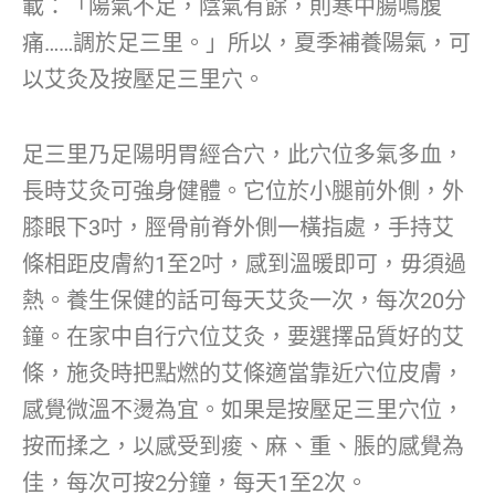
載：「陽氣不足，陰氣有餘，則寒中腸鳴腹
痛……調於足三里。」所以，夏季補養陽氣，可
以艾灸及按壓足三里穴。
足三里乃足陽明胃經合穴，此穴位多氣多血，
長時艾灸可強身健體。它位於小腿前外側，外
膝眼下3吋，脛骨前脊外側一橫指處，手持艾
條相距皮膚約1至2吋，感到溫暖即可，毋須過
熱。養生保健的話可每天艾灸一次，每次20分
鐘。在家中自行穴位艾灸，要選擇品質好的艾
條，施灸時把點燃的艾條適當靠近穴位皮膚，
感覺微溫不燙為宜。如果是按壓足三里穴位，
按而揉之，以感受到痠、麻、重、脹的感覺為
佳，每次可按2分鐘，每天1至2次。