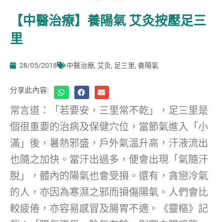
【中醫治療】養陽氣 艾灸按壓足三
里
28/05/2018
中醫治療
,
艾灸
,
足三里
,
養陽氣
分享此內容:
常言道：「若要安，三里常不乾」，足三里是
個很重要的治病及保健穴位，當節氣進入「小
滿」後，暑熱邪盛，戶外氣溫升高，汗液流出
也隨之加快。當汗出過多，便會出現「氣隨汗
脫」，體內的陽氣也會受損。還有，貪戀冷氣
的人，亦因為寒濕之邪而損傷陽氣。人們會比
較疲倦，亦容易感冒及腸胃不適。《靈樞》記