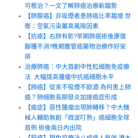
可根治？一文了解肺癌治療新趨勢
【肺腺癌】非吸煙者患肺癌比率趨增 世
衛：空氣污染屬高風險因素
【抗癌】右肺有影?早期肺癌術後康復
腳腫不消?晚期膽管癌藥物治療作好安
排
治療肺癌：中大首創中性粒細胞免疫療
法 大幅提高腫瘤中抗癌細胞水平
【肺癌】從來不吸煙不飲酒 為何患上肺
癌？肺細胞長期發炎加速癌症形成
【癌症】惡性腫瘤出現肺轉移？中大機
械人輔助無創「微波叮熟」癌細胞全球
首例 術後兩日內出院
【肝癌】現免疫療法八成病人無效 港大