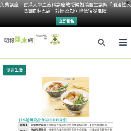
Skip
X
免費講座｜香港大學血液科講座教授梁如鴻醫生講解「瀰漫性大
B細胞淋巴癌」診斷及如何降低復發風險
to
立即報名
content
健康生活