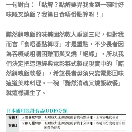
一句對白：「點解？點解要畀我食到一碗咁好
味嘅叉燒飯？我第日食唔番點算呀！」
黯然銷魂飯的味美固然教人垂涎三尺，但對我
而言「食唔番點算呀」才是重點，不少長者因
為吞嚥或咀嚼困難而與叉燒「絕緣」，所以我
們決定把這道經典電影菜式製成現實中的「黯
然銷魂飯軟餐」，希望長者毋須只靠電影回味
這道美味料理。一碗「黯然消魂叉燒飯軟餐」
就這樣誕生了。