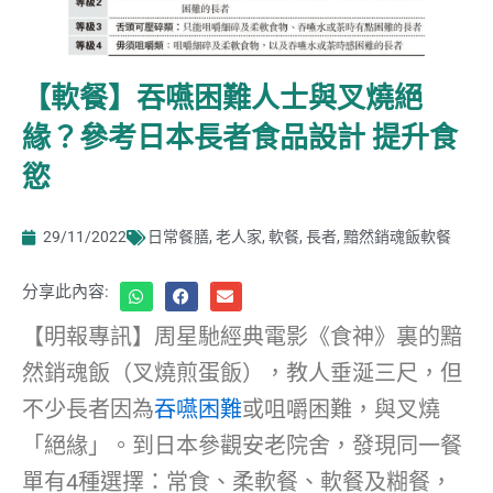
【軟餐】吞嚥困難人士與叉燒絕
緣？參考日本長者食品設計 提升食
慾
29/11/2022
日常餐膳
,
老人家
,
軟餐
,
長者
,
黯然銷魂飯軟餐
分享此內容:
【明報專訊】周星馳經典電影《食神》裏的黯
然銷魂飯（叉燒煎蛋飯），教人垂涎三尺，但
不少長者因為
吞嚥困難
或咀嚼困難，與叉燒
「絕緣」。到日本參觀安老院舍，發現同一餐
單有4種選擇：常食、柔軟餐、軟餐及糊餐，