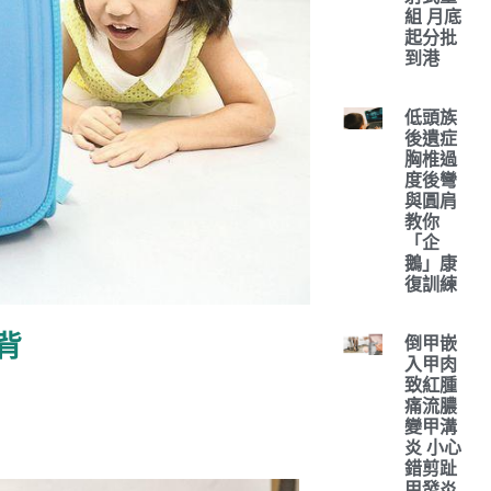
組 月底
起分批
到港
低頭族
後遺症
胸椎過
度後彎
與圓肩
教你
「企
鵝」康
復訓練
背
倒甲嵌
入甲肉
致紅腫
痛流膿
變甲溝
炎 小心
錯剪趾
甲發炎