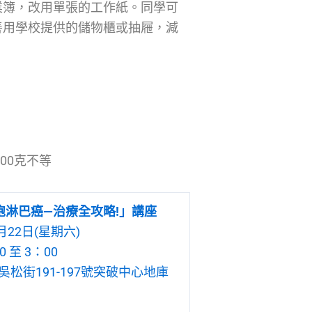
業簿，改用單張的工作紙。同學可
善用學校提供的儲物櫃或抽屜，減
00克不等
胞淋巴癌—治療全攻略!」講座
月22日(星期六)
 至 3：00
松街191-197號突破中心地庫