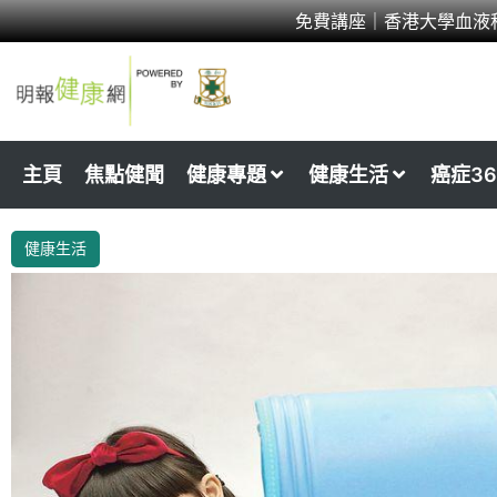
Skip
免費講座｜香港大學血液
to
content
主頁
焦點健聞
健康專題
健康生活
癌症36
健康生活