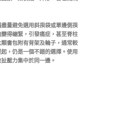
議盡量避免選用斜孭袋或單邊側孭
肉變得繃緊，引發痛症，甚至脊柱
此類書包附有背架及輪子，通常較
提起，仍是一個不錯的選擇。使用
拉扯壓力集中於同一邊。
）