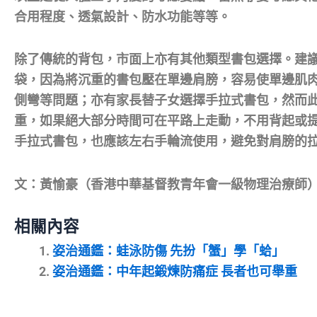
合用程度、透氣設計、防水功能等等。
除了傳統的背包，市面上亦有其他類型書包選擇。建
袋，因為將沉重的書包壓在單邊肩膀，容易使單邊肌
側彎等問題；亦有家長替子女選擇手拉式書包，然而
重，如果絕大部分時間可在平路上走動，不用背起或
手拉式書包，也應該左右手輪流使用，避免對肩膀的
文：黃愉豪（香港中華基督教青年會一級物理治療師
相關內容
姿治通鑑：蛙泳防傷 先扮「蟹」學「蛤」
姿治通鑑：中年起鍛煉防痛症 長者也可舉重