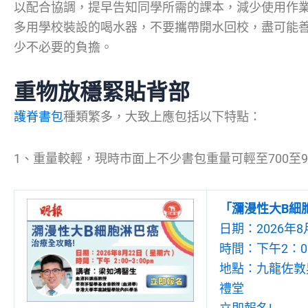
以配合協調，提早告知同學所需的課本，減少使用作
多用學校裝設的喝水器，不要攜帶開水回校，盡可能
少不必要的負擔。
重物放穩緊貼背部
護脊書包
種類繁多，大致上應包括以下特點：
1、重量較輕，現時市面上不少書包重量可輕至700至9
「瀰漫性大B細
日期：2026年8
時間：下午2：00
地點：九龍佐敦吳
禮堂