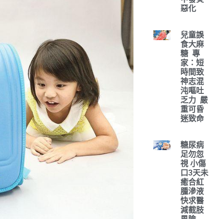
惡化
兒童誤
食大麻
糖 專
家：短
時間致
神志混
沌嘔吐
乏力 嚴
重可昏
迷致命
糖尿病
足勿忽
視 小傷
口3天未
癒合紅
腫滲液
快求醫
減截肢