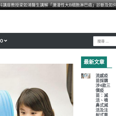
科講座教授梁如鴻醫生講解「瀰漫性大B細胞淋巴癌」診斷及如
Search
0
...
最新文章
流感疫
苗採購
涉4款三
價疫
苗：滅
活、噴
鼻式減
活及注
射式重