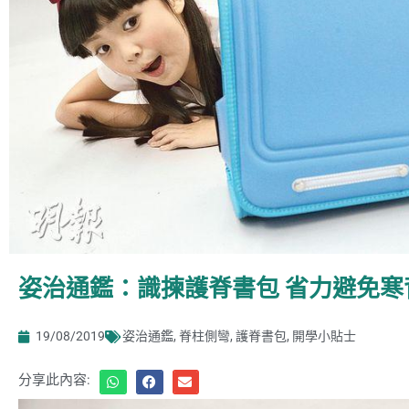
姿治通鑑：識揀護脊書包 省力避免寒
19/08/2019
姿治通鑑
,
脊柱側彎
,
護脊書包
,
開學小貼士
分享此內容: