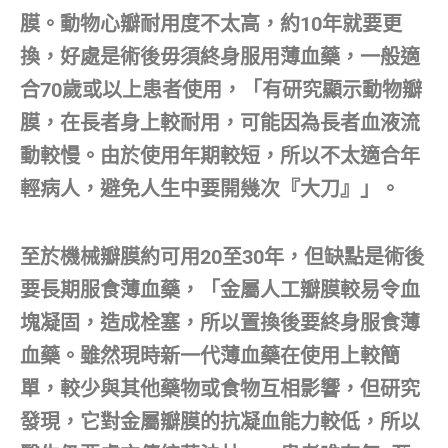
膜。動物心瓣耐用度不太高，約10年就要更
換，好處是術後毋須終身服用薄血藥，一般適
合70歲或以上患者使用，「有研究顯示動物瓣
膜，在長者身上較耐用，可能因為長者血液流
動較慢。由於使用年期較短，所以不太適合年
輕病人，避免人生中要開幾次『大刀』」。
至於機械瓣膜約可用20至30年，但缺點是術後
要長期服食薄血藥，「金屬人工瓣膜較易令血
塊凝固，造成栓塞，所以置換後要終身服食薄
血藥。雖然現時新一代薄血藥在使用上較簡
單，較少與其他藥物或食物互相影響，但研究
發現，它對金屬瓣膜的抗凝血能力較低，所以