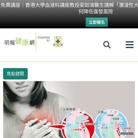
Skip
免費講座｜香港大學血液科講座教授梁如鴻醫生講解「瀰漫性大
何降低復發風險
to
立即報名
content
焦點健聞