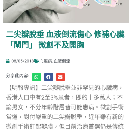
二尖瓣脫垂 血液倒流傷心 修補心臟
「閘門」 微創不及開胸
08/05/2018
心臟病
,
血液倒流
分享此內容:
【明報專訊】二尖瓣脫垂並非罕見的心臟病，
香港人口中有2至3%患者，即約十多萬人；不
論男女，不分年齡階層皆可能患病。微創手術
當道，對付嚴重的二尖瓣脫垂，近年雖有新的
微創手術釘起瓣膜，但目前治療首選仍是傳統