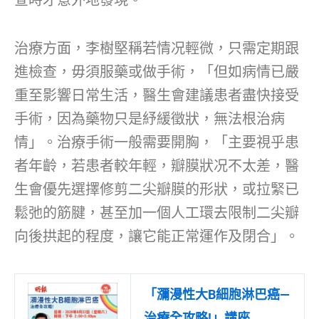
查時才意外地發現。
治療方面，李樹堅稱若情况輕微，只需定期跟
進檢查，毋須服藥或做手術，「但如病情已嚴
重至影響日常生活，醫生會建議患者盡快接受
手術，因為藥物只是紓緩徵狀，無法根治病
情」。治療手術一般需要開胸，「主要視乎患
者年齡，若患者較年輕，瓣膜狀况不太差，醫
生會優先選擇修剪二尖瓣膜的形狀，或拉緊已
鬆弛的筋腱，甚至加一個人工環去限制二尖瓣
向後拱起的程度，讓它能正常運作及閉合」。
「瀰漫性大B細胞淋巴癌—
治療全攻略!」講座