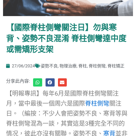
【國際脊柱側彎關注日】勿與寒
背、姿勢不良混淆 脊柱側彎達中度
或需矯形支架
27/06/2024
姿勢不良
,
物理治療
,
脊柱
,
脊柱側彎
,
脊柱矯正
分享此內容:
【明報專訊】每年6月是國際脊柱側彎關注
月，當中最後一個周六是國際
脊柱側彎
關注
日。（編按：不少人會把姿勢不良、寒背等與
脊柱側彎混為一談，其實這是3種完全不同的
情况，彼此亦沒有關聯。姿勢不良、
寒背
並非