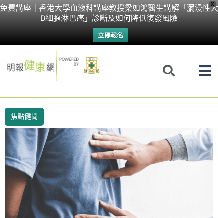
Skip
X
免費講座｜香港大學血液科講座教授梁如鴻醫生講解「瀰漫性大
B細胞淋巴癌」診斷及如何降低復發風險
to
立即報名
content
焦點健聞