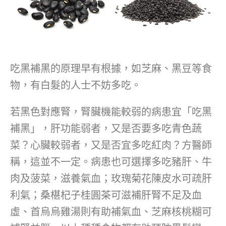
吃黑補黑的原理早有根據，如芝麻、黑豆等食
物，有白髮的人士不妨多吃。
若黑色對應腎，腎臟機能較弱的病患宜「吃黑
補黑」，肝功能弱者，又是否要多吃青色蔬
菜？心臟較弱者，又是否宜多吃紅肉？方醫師
稱，這並不一定。病患也可選擇多吃豬肝、牛
肉及菠菜，滋養氣血；玫瑰菊花陳皮水可疏肝
利氣；桑椹杞子桂圓茶可滋補肝腎不足及血
虛、首烏烏雞湯則有助補氣血、芝麻核桃糊可