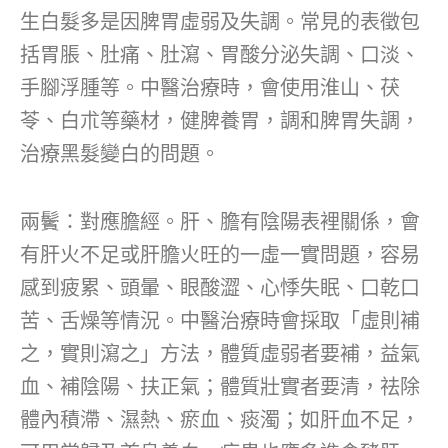
生白髮多是因脾胃虛弱及失調。常見的表徵包
括胃脹、肚痛、肚瀉、胃酸分泌失調、口淡、
手腳浮腫等。中醫治療時，會使用淮山、茯
苓、白朮等藥材，健脾養胃，調和脾胃失調，
治療黑髮變白的問題。
兩鬢：對應膽經。肝、膽有陰陽表裡關係，會
有肝火不足或肝膽火旺的一虛一實問題，容易
感到疲累、頭暈、眼酸澀、心悸失眠、口乾口
苦、舌燥等情況。中醫治療時會採取「虛則補
之，實則瀉之」方法，體質虛弱者要補，益氣
血、補陰陽、扶正氣；體質壯實者要清，祛除
體內積滯、濕熱、瘀血、痰濁；如肝血不足，