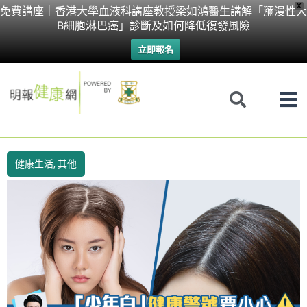
Skip
X
免費講座｜香港大學血液科講座教授梁如鴻醫生講解「瀰漫性大
B細胞淋巴癌」診斷及如何降低復發風險
to
立即報名
content
健康生活
,
其他