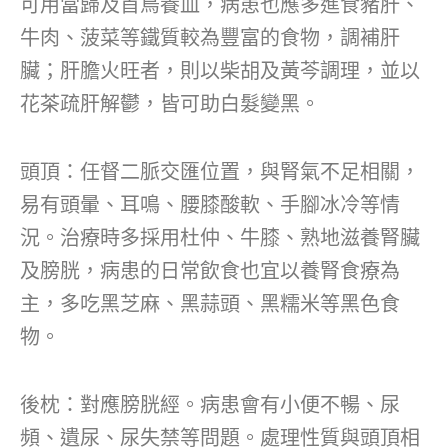
可用當歸及首烏養血，病患也應多進食豬肝、
牛肉、菠菜等鐵質較為豐富的食物，調補肝
臟；肝膽火旺者，則以柴胡及黃芩調理，並以
花茶疏肝解鬱，皆可助白髮變黑。
頭頂：任督二脈交匯位置，與腎氣不足相關，
易有頭暈、耳鳴、腰膝酸軟、手腳冰冷等情
況。治療時多採用杜仲、牛膝、熟地滋養腎臟
及膀胱，病患的日常飲食也宜以養腎食療為
主，多吃黑芝麻、黑蒜頭、黑糯米等黑色食
物。
後枕：對應膀胱經。病患會有小便不暢、尿
頻、遺尿、尿失禁等問題。處理性質與頭頂相